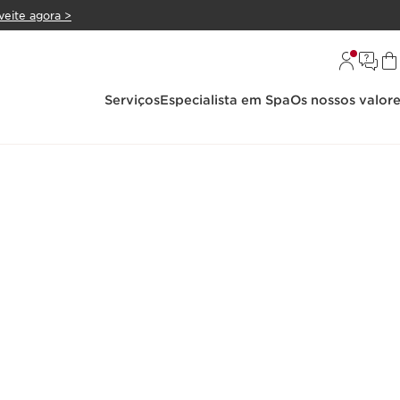
veite agora >
Serviços
Especialista em Spa
Os nossos valor