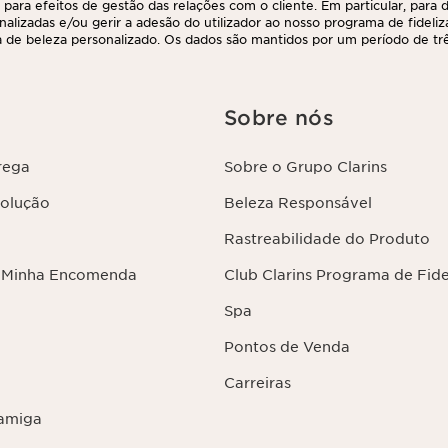
 para efeitos de gestão das relações com o cliente. Em particular, para di
nalizadas e/ou gerir a adesão do utilizador ao nosso programa de fideliz
 de beleza personalizado. Os dados são mantidos por um período de três
 último contacto ou encomenda. Tem o direito de aceder, corrigir, elimina
ções, assim como o direito de se opor e impedir o respetivo processame
direito, contactando-nos. Para mais informações, consulte a nossa políti
Sobre nós
rega
Sobre o Grupo Clarins
volução
Beleza Responsável
Rastreabilidade do Produto
 Minha Encomenda
Club Clarins Programa de Fid
Spa
Pontos de Venda
Carreiras
amiga