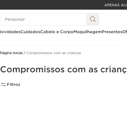
APENAS AL
SALTAR PARA O CONTEÚDO
Pesquisar Legenda
IR PARA O RODAPÉ
Novidades
Cuidados
Cabelo e Corpo
Maquilhagem
Presentes
Of
Página inicial
Compromissos com as crianças
Compromissos com as crianç
Filtros