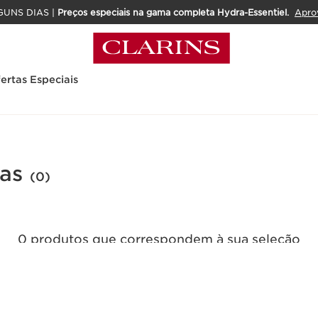
GUNS DIAS |
Preços especiais na gama completa Hydra-Essentiel.
Apro
ertas Especiais
as
(0)
0 produtos que correspondem à sua seleção
Repor todos os filtros