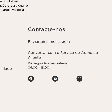
sponibilizar
ação e para criar o
 anos, válido a
r e transferir as
nto. Poderá
ca de privacidade,
Contacte-nos
Enviar uma mensagem
Conversar com o Serviço de Apoio ao
Cliente
De segunda a sexta-feira
09:00 - 18:00
elidade