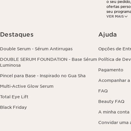
o seu pedido,
ofertas perso
seu programa
VER MAIS
partir do seu
suas informa
exercer este 
clicando aqui
.
Destaques
Ajuda
Double Serum - Sérum Antirrugas
Opções de Ent
DOUBLE SERUM FOUNDATION - Base Sérum
Política de De
Luminosa
Pagamento
Pincel para Base - Inspirado no Gua Sha
Acompanhar a
Multi-Active Glow Serum
FAQ
Total Eye Lift
Beauty FAQ
Black Friday
A minha conta
Convidar uma 