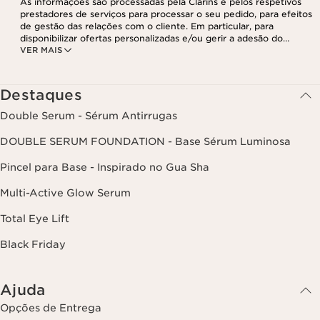
As informações são processadas pela Clarins e pelos respetivos
prestadores de serviços para processar o seu pedido, para efeitos
de gestão das relações com o cliente. Em particular, para
disponibilizar ofertas personalizadas e/ou gerir a adesão do
VER MAIS
utilizador ao nosso programa de fidelização e para criar o seu
programa de beleza personalizado. Os dados são mantidos por um
período de três anos, válido a partir do seu último contacto ou
encomenda. Tem o direito de aceder, corrigir, eliminar e transferir
Destaques
as suas informações, assim como o direito de se opor e impedir o
respetivo processamento. Poderá exercer este direito,
Double Serum - Sérum Antirrugas
contactando-nos. Para mais informações, consulte a nossa política
de privacidade,
clicando aqui
.
DOUBLE SERUM FOUNDATION - Base Sérum Luminosa
Pincel para Base - Inspirado no Gua Sha
Multi-Active Glow Serum
Total Eye Lift
Black Friday
Ajuda
Opções de Entrega