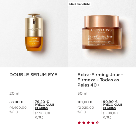
Mais vendido
SALTAR PARA O CONTEÚDO
DOUBLE SERUM EYE
Extra-Firming Jour -
Firmeza - Todas as
Peles 40+
20 ml
50 ml
Preço atual 88,00 €
Preço atual 101,00 €
Preço Club Clarins 79,20 €
Preço Club Clarins 90,90 €
79,20 €
90,90 €
88,00 €
101,00 €
PREÇO CLUB
PREÇO CLUB
(4.400,00
(2.020,00
CLARINS
CLARINS
€/1L)
€/1L)
(3.960,00
(1.818,00
€/1L)
€/1L)