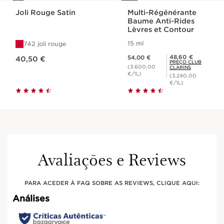
Joli Rouge Satin
Multi-Régénérante
Baume Anti-Rides
Lèvres et Contour
15 ml
742 joli rouge
Preço atual 40,50 €
Preço atual 54,00 €
Preço Club Clarins 48,60 €
48,60 €
54,00 €
40,50 €
PREÇO CLUB
(3.600,00
CLARINS
€/1L)
(3.240,00
€/1L)
Avaliações e Reviews
PARA ACEDER À FAQ SOBRE AS REVIEWS, CLIQUE AQUI: