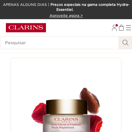
APENAS ALGUNS DIAS |
Preços especiais na gama completa Hydra-
Essentiel.
SALTAR PARA O CONTEÚDO
Aproveite agora >
IR PARA O RODAPÉ
Pesquisar Legenda