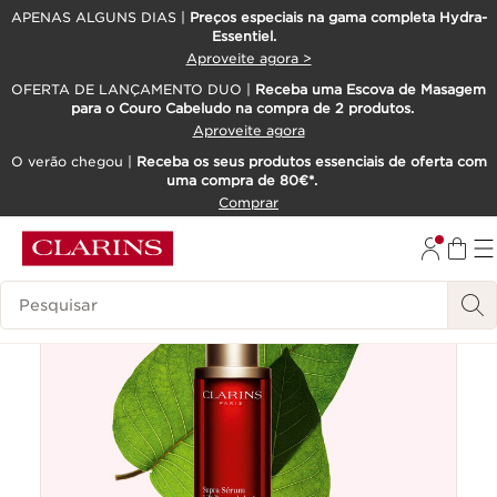
APENAS ALGUNS DIAS |
Preços especiais na gama completa Hydra-
Essentiel.
SALTAR PARA O CONTEÚDO
Aproveite agora >
IR PARA O RODAPÉ
OFERTA DE LANÇAMENTO DUO |
Receba uma Escova de Masagem
para o Couro Cabeludo na compra de 2 produtos.
Aproveite agora
O verão chegou |
Receba os seus produtos essenciais de oferta com
uma compra de 80€*.
Comprar
Mais vendido
Pesquisar Legenda