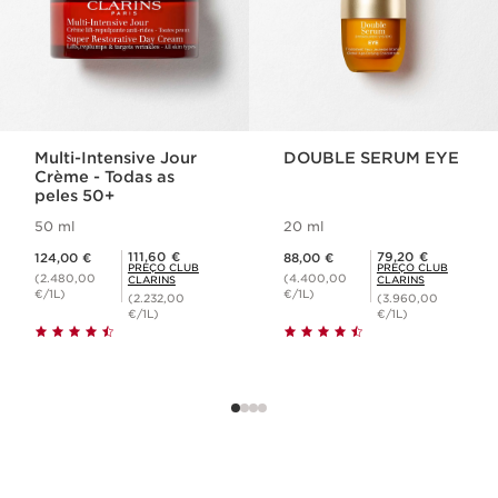
Multi-Intensive Jour
DOUBLE SERUM EYE
Crème - Todas as
peles 50+
50 ml
20 ml
Preço atual 124,00 €
Preço atual 88,00 €
Preço Club Clarins 111,60 €
Preço Club Clarins 79,20 €
111,60 €
79,20 €
124,00 €
88,00 €
PREÇO CLUB
PREÇO CLUB
(2.480,00
(4.400,00
CLARINS
CLARINS
€/1L)
€/1L)
(2.232,00
(3.960,00
€/1L)
€/1L)