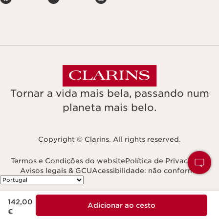
Tornar a vida mais bela, passando num
planeta mais belo.
Copyright © Clarins. All rights reserved.
Termos e Condições do website
Política de Privacidade
Avisos legais & GCU
Acessibilidade: não conforme
Navega para
Preço atual 142,00 €
142,00
Adicionar ao cesto
€