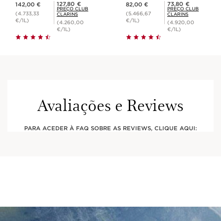
Preço atual 142,00 €
Preço atual 82,00 €
Preço Club Clarins 127,80 €
Preço Club Clarins 73,80 €
127,80 €
73,80 €
142,00 €
82,00 €
PREÇO CLUB
PREÇO CLUB
(4.733,33
(5.466,67
CLARINS
CLARINS
€/1L)
€/1L)
(4.260,00
(4.920,00
€/1L)
€/1L)
Avaliações e Reviews
PARA ACEDER À FAQ SOBRE AS REVIEWS, CLIQUE AQUI: