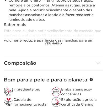
Confere um efeito "lifting" sobre os seus traços,
remodela os contornos. Atenua as rugas, estica a
pele. Ajuda a reduzir visivelmente o aspeto das
manchas associadas à idade e a fazer renascer a
luminosidade da tez.
Saber mais
Este novo cuidado antienvelhecimento de exceção que
confere um efeito de lifting aos traços, redefine os
volumes e reduz a aparência das manchas para um
VER MAIS
rosto resplandescente.
INOVAÇÃO VOLUME E ANTIENVELHECIMENTO
CLARINS
Composição
O precioso extrato de Plantago Lanceolatacom o
extrato de harungana bio é o guardião dos volumes do
rosto. Limitando a eliminação dos lípidos pelos
adipócitos, previne a redução de tecido adiposo
Bom para a pele e para o planeta
SALTAR PARA O CONTEÚDO
induzida pelos fibroblastos envelhecidos. Os contornos
do rosto são redefinidos, a harmonia dos volumes é
Ingrediente bio
Embalagens eco-
preservada.
concebidas
Cadeia de
Exploração agrícola
PERÍCIA DENSIDADE
fornecimento justa
certificada Clarins