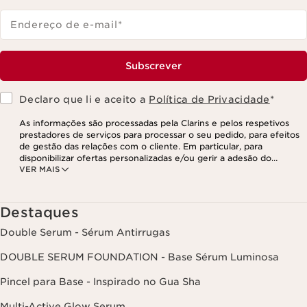
Endereço de e-mail
*
Subscrever
Declaro que li e aceito a
Política de Privacidade
*
As informações são processadas pela Clarins e pelos respetivos
prestadores de serviços para processar o seu pedido, para efeitos
de gestão das relações com o cliente. Em particular, para
disponibilizar ofertas personalizadas e/ou gerir a adesão do
VER MAIS
utilizador ao nosso programa de fidelização e para criar o seu
programa de beleza personalizado. Os dados são mantidos por um
período de três anos, válido a partir do seu último contacto ou
encomenda. Tem o direito de aceder, corrigir, eliminar e transferir
Destaques
as suas informações, assim como o direito de se opor e impedir o
respetivo processamento. Poderá exercer este direito,
Double Serum - Sérum Antirrugas
contactando-nos. Para mais informações, consulte a nossa política
de privacidade,
clicando aqui
.
DOUBLE SERUM FOUNDATION - Base Sérum Luminosa
Pincel para Base - Inspirado no Gua Sha
Multi-Active Glow Serum