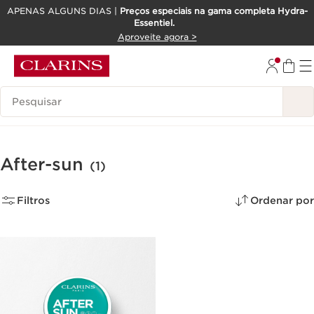
APENAS ALGUNS DIAS |
Preços especiais na gama completa Hydra-
Essentiel.
SALTAR PARA O CONTEÚDO
Aproveite agora >
IR PARA O RODAPÉ
Pesquisar Legenda
After-sun
(1)
Filtros
Ordenar por