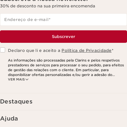
30% de desconto na sua primeira encomenda
Endereço de e-mail
*
Subscrever
Declaro que li e aceito a
Política de Privacidade
*
As informações são processadas pela Clarins e pelos respetivos
prestadores de serviços para processar o seu pedido, para efeitos
de gestão das relações com o cliente. Em particular, para
disponibilizar ofertas personalizadas e/ou gerir a adesão do
VER MAIS
utilizador ao nosso programa de fidelização e para criar o seu
programa de beleza personalizado. Os dados são mantidos por um
período de três anos, válido a partir do seu último contacto ou
encomenda. Tem o direito de aceder, corrigir, eliminar e transferir
as suas informações, assim como o direito de se opor e impedir o
Destaques
respetivo processamento. Poderá exercer este direito,
contactando-nos. Para mais informações, consulte a nossa política
de privacidade,
clicando aqui
.
Ajuda