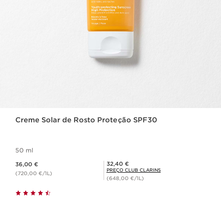
Creme Solar de Rosto Proteção SPF30
50 ml
Preço atual 36,00 €
Preço Club Clarins 32,40 €
32,40 €
36,00 €
PREÇO CLUB CLARINS
(720,00 €/1L)
(648,00 €/1L)