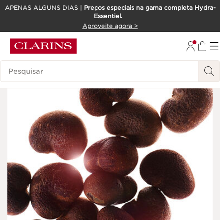
APENAS ALGUNS DIAS |
Preços especiais na gama completa Hydra-
Essentiel.
SALTAR PARA O CONTEÚDO
Aproveite agora >
IR PARA O RODAPÉ
Pesquisar Legenda