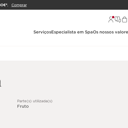
80€*.
Comprar
Serviços
Especialista em Spa
Os nossos valor
a
Parte(s) utilizada(s)
Fruto