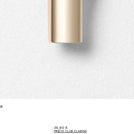
ga
Preço Club Clarins 36,90 €
36,90 €
PREÇO CLUB CLARINS