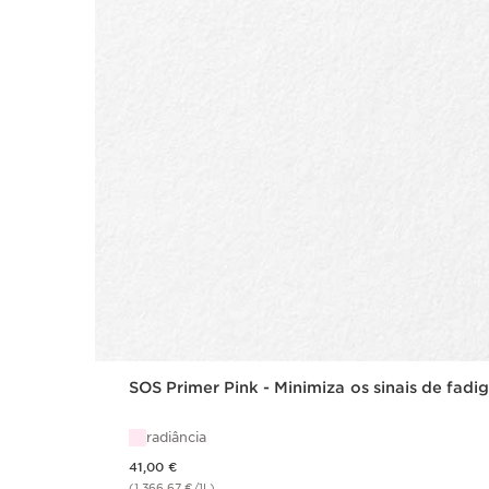
SOS Primer Pink - Minimiza os sinais de fadi
radiância
Preço atual 41,00 €
41,00 €
(1.366,67 €/1L)