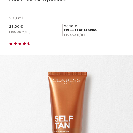
200 ml
Preço atual 29,00 €
Preço Club Clarins 26,10 €
26,10 €
29,00 €
PREÇO CLUB CLARINS
(145,00 €/1L)
(130,50 €/1L)