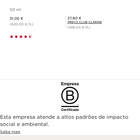
50 ml
Preço atual 31,00 €
Preço Club Clarins 27,90 €
27,90 €
31,00 €
PREÇO CLUB CLARINS
(620,00 €/1L)
(558,00 €/1L)
Esta empresa atende a altos padrões de impacto
social e ambiental.
Saiba mais