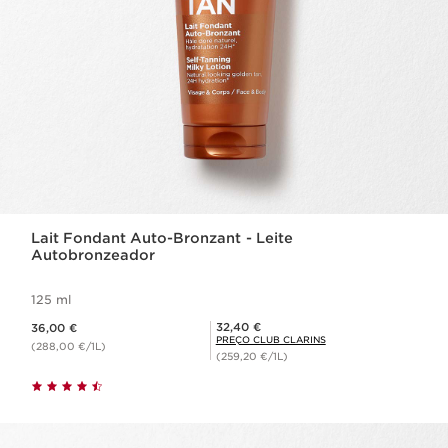
Lait Fondant Auto-Bronzant - Leite
Autobronzeador
125 ml
Preço atual 36,00 €
Preço Club Clarins 32,40 €
32,40 €
36,00 €
PREÇO CLUB CLARINS
(288,00 €/1L)
(259,20 €/1L)