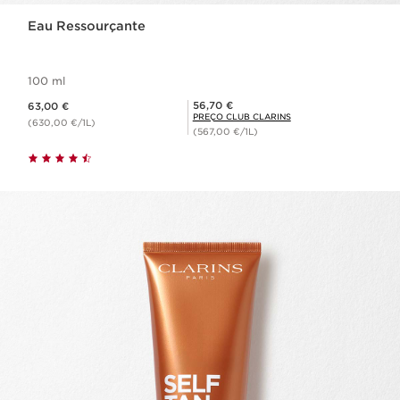
Eau Ressourçante
100 ml
Preço atual 63,00 €
Preço Club Clarins 56,70 €
56,70 €
63,00 €
PREÇO CLUB CLARINS
(630,00 €/1L)
(567,00 €/1L)