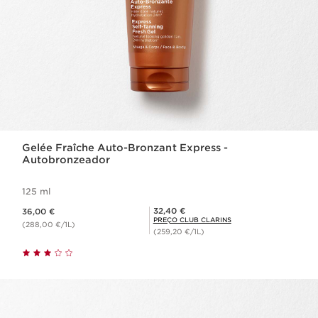
Gelée Fraîche Auto-Bronzant Express -
Autobronzeador
125 ml
Preço atual 36,00 €
Preço Club Clarins 32,40 €
32,40 €
36,00 €
PREÇO CLUB CLARINS
(288,00 €/1L)
(259,20 €/1L)