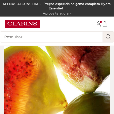
APENAS ALGUNS DIAS |
Preços especiais na gama completa Hydra-
Essentiel.
SALTAR PARA O CONTEÚDO
Aproveite agora >
IR PARA O RODAPÉ
Pesquisar Legenda