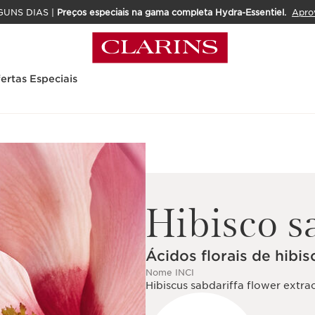
GUNS DIAS |
Preços especiais na gama completa Hydra-Essentiel.
Apro
ertas Especiais
Hibisco s
Ácidos florais de hibis
Nome INCI
Hibiscus sabdariffa flower extra