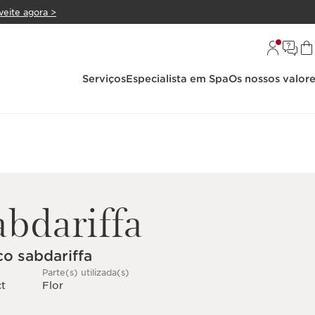
veite agora >
Serviços
Especialista em Spa
Os nossos valor
abdariffa
co sabdariffa
Parte(s) utilizada(s)
ct
Flor