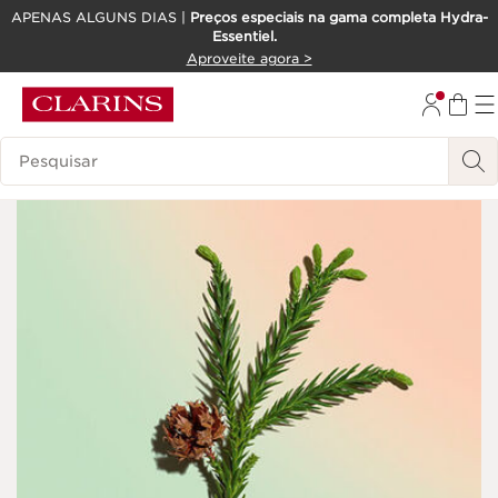
APENAS ALGUNS DIAS |
Preços especiais na gama completa Hydra-
Essentiel.
SALTAR PARA O CONTEÚDO
Aproveite agora >
IR PARA O RODAPÉ
Pesquisar Legenda