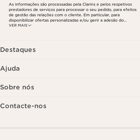
As informações são processadas pela Clarins e pelos respetivos
prestadores de serviços para processar o seu pedido, para efeitos
de gestão das relações com o cliente. Em particular, para
disponibilizar ofertas personalizadas e/ou gerir a adesão do
VER MAIS
utilizador ao nosso programa de fidelização e para criar o seu
programa de beleza personalizado. Os dados são mantidos por um
período de três anos, válido a partir do seu último contacto ou
encomenda. Tem o direito de aceder, corrigir, eliminar e transferir
as suas informações, assim como o direito de se opor e impedir o
Destaques
respetivo processamento. Poderá exercer este direito,
contactando-nos. Para mais informações, consulte a nossa política
de privacidade,
clicando aqui
.
Ajuda
Sobre nós
Contacte-nos