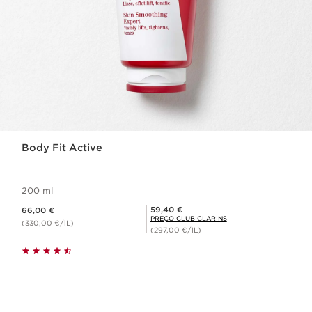
Body Fit Active
200 ml
Preço atual 66,00 €
Preço Club Clarins 59,40 €
59,40 €
66,00 €
PREÇO CLUB CLARINS
(330,00 €/1L)
(297,00 €/1L)