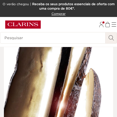
O verão chegou |
Receba os seus produtos essenciais de oferta com
uma compra de 80€*.
SALTAR PARA O CONTEÚDO
Comprar
IR PARA O RODAPÉ
Pesquisar Legenda