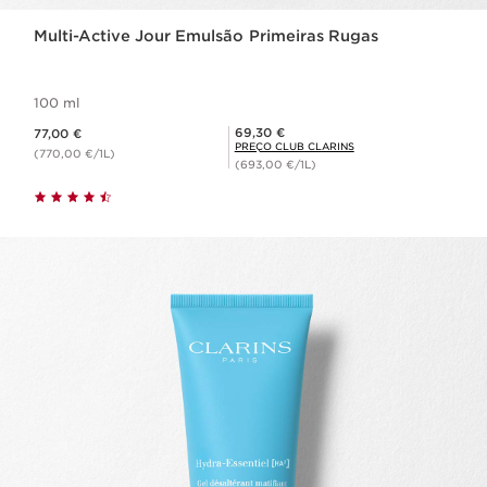
Multi-Active Jour Emulsão Primeiras Rugas
100 ml
Preço atual 77,00 €
Preço Club Clarins 69,30 €
69,30 €
77,00 €
PREÇO CLUB CLARINS
(770,00 €/1L)
(693,00 €/1L)