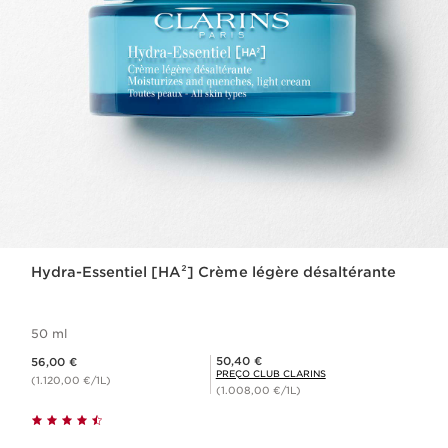
Hydra-Essentiel [HA²] Crème légère désaltérante
50 ml
Preço atual 56,00 €
Preço Club Clarins 50,40 €
50,40 €
56,00 €
PREÇO CLUB CLARINS
(1.120,00 €/1L)
(1.008,00 €/1L)