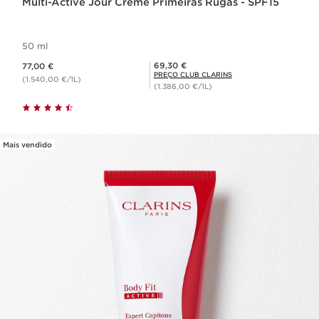
Multi-Active Jour Creme Primeiras Rugas - SPF15
50 ml
Preço atual 77,00 €
Preço Club Clarins 69,30 €
69,30 €
77,00 €
PREÇO CLUB CLARINS
(1.540,00 €/1L)
(1.386,00 €/1L)
Mais vendido