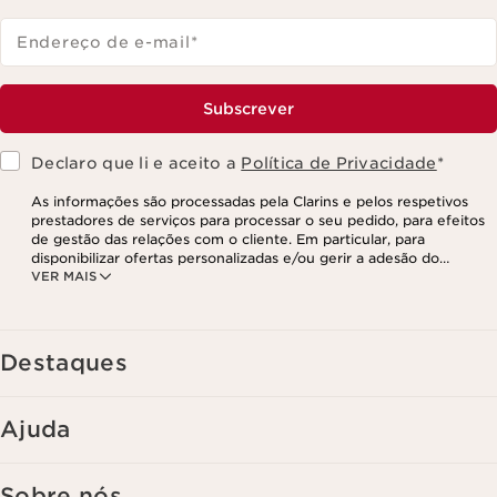
Endereço de e-mail
*
Subscrever
Declaro que li e aceito a
Política de Privacidade
*
As informações são processadas pela Clarins e pelos respetivos
prestadores de serviços para processar o seu pedido, para efeitos
de gestão das relações com o cliente. Em particular, para
disponibilizar ofertas personalizadas e/ou gerir a adesão do
VER MAIS
utilizador ao nosso programa de fidelização e para criar o seu
programa de beleza personalizado. Os dados são mantidos por um
período de três anos, válido a partir do seu último contacto ou
encomenda. Tem o direito de aceder, corrigir, eliminar e transferir
as suas informações, assim como o direito de se opor e impedir o
Destaques
respetivo processamento. Poderá exercer este direito,
contactando-nos. Para mais informações, consulte a nossa política
de privacidade,
clicando aqui
.
Ajuda
Sobre nós