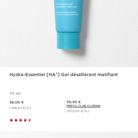
Hydra-Essentiel [HA²] Gel désaltérant matifiant
75 ml
Preço atual 56,00 €
Preço Club Clarins 50,40 €
50,40 €
56,00 €
PREÇO CLUB CLARINS
(746,67 €/1L)
(672,00 €/1L)