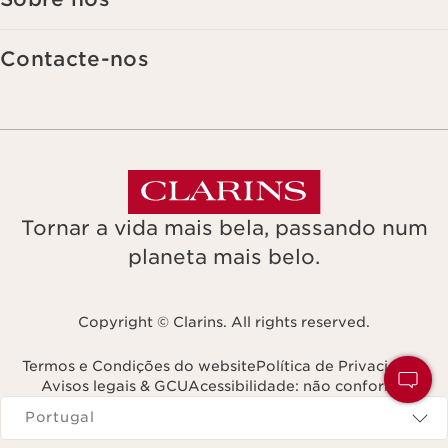
Contacte-nos
Tornar a vida mais bela, passando num
planeta mais belo.
Copyright © Clarins. All rights reserved.
Termos e Condições do website
Política de Privacidade
Avisos legais & GCU
Acessibilidade: não conforme
Navega para
Portugal