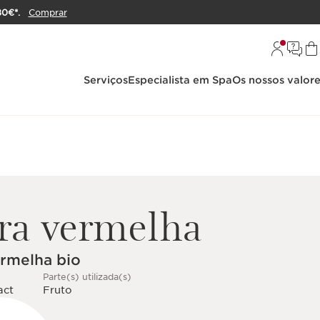
80€*.
Comprar
Serviços
Especialista em Spa
Os nossos valor
ra vermelha
ermelha bio
Parte(s) utilizada(s)
act
Fruto