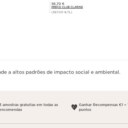
Preço Club Clarins 56,70 €
56,70 €
PREÇO CLUB CLARINS
(567,00 €/1L)
Visualização rápida
de a altos padrões de impacto social e ambiental.
3 amostras gratuitas em todas as
Ganhar Recompensas €1 = 
encomendas
puntos