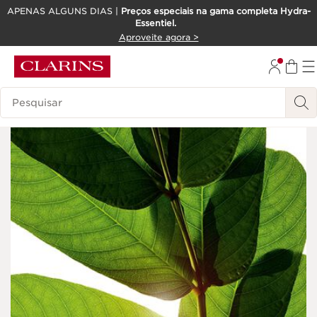
APENAS ALGUNS DIAS |
Preços especiais na gama completa Hydra-
Essentiel.
SALTAR PARA O CONTEÚDO
Aproveite agora >
IR PARA O RODAPÉ
Pesquisar Legenda