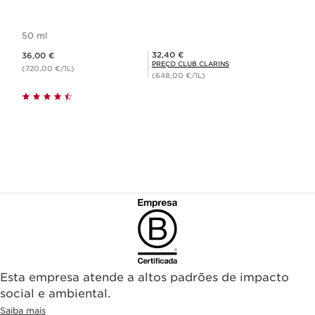
50 ml
Preço atual 36,00 €
Preço Club Clarins 32,40 €
32,40 €
36,00 €
PREÇO CLUB CLARINS
(720,00 €/1L)
(648,00 €/1L)
Esta empresa atende a altos padrões de impacto
social e ambiental.
Saiba mais