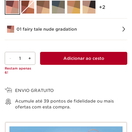
‎+2
01 fairy tale nude gradation
-
1
+
Adicionar ao cesto
Restam apenas
6!
Ver cesto
ENVIO GRATUITO
Acumule até
39
pontos de fidelidade ou mais
ofertas com esta compra.