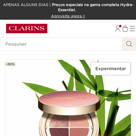
APENAS ALGUNS DIAS |
Preços especiais na gama completa Hydra-
Essentiel.
SALTAR PARA O CONTEÚDO
Aproveite agora >
IR PARA O RODAPÉ
Pesquisar Legenda
-30%
Experimentar