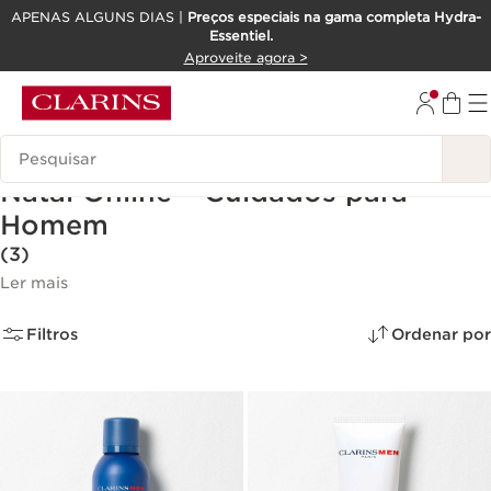
APENAS ALGUNS DIAS |
Preços especiais na gama completa Hydra-
Essentiel.
SALTAR PARA O CONTEÚDO
Aproveite agora >
IR PARA O RODAPÉ
Pesquisar Legenda
Seleção de Natal – Boutique de
Natal Online – Cuidados para
Homem
(3)
Ler mais
Filtros
Ordenar por