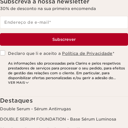
Subscreva a nossa newsletter
30% de desconto na sua primeira encomenda
Endereço de e-mail
*
Subscrever
Declaro que li e aceito a
Política de Privacidade
*
As informações são processadas pela Clarins e pelos respetivos
prestadores de serviços para processar o seu pedido, para efeitos
de gestão das relações com o cliente. Em particular, para
disponibilizar ofertas personalizadas e/ou gerir a adesão do
VER MAIS
utilizador ao nosso programa de fidelização e para criar o seu
programa de beleza personalizado. Os dados são mantidos por um
período de três anos, válido a partir do seu último contacto ou
encomenda. Tem o direito de aceder, corrigir, eliminar e transferir
Destaques
as suas informações, assim como o direito de se opor e impedir o
respetivo processamento. Poderá exercer este direito,
Double Serum - Sérum Antirrugas
contactando-nos. Para mais informações, consulte a nossa política
de privacidade,
clicando aqui
.
DOUBLE SERUM FOUNDATION - Base Sérum Luminosa