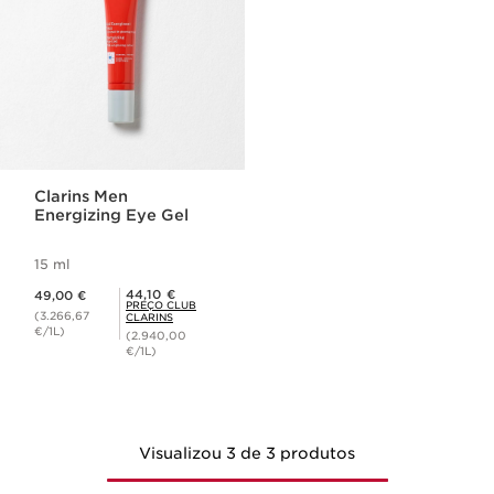
Clarins Men
Energizing Eye Gel
15 ml
Preço atual 49,00 €
Preço Club Clarins 44,10 €
44,10 €
49,00 €
PREÇO CLUB
(3.266,67
CLARINS
€/1L)
(2.940,00
€/1L)
Visualizou 3 de 3 produtos