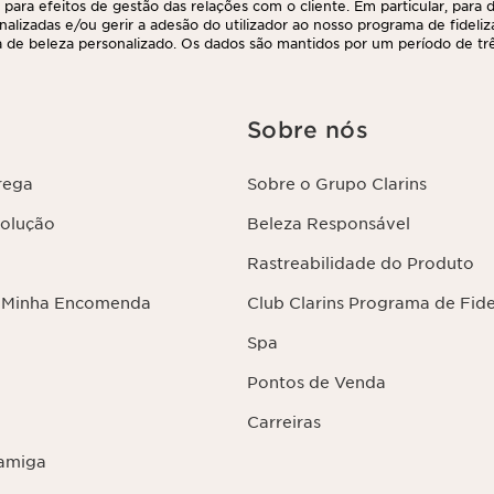
 para efeitos de gestão das relações com o cliente. Em particular, para di
nalizadas e/ou gerir a adesão do utilizador ao nosso programa de fideliz
 de beleza personalizado. Os dados são mantidos por um período de três
 último contacto ou encomenda. Tem o direito de aceder, corrigir, elimina
ções, assim como o direito de se opor e impedir o respetivo processame
direito, contactando-nos. Para mais informações, consulte a nossa políti
Sobre nós
rega
Sobre o Grupo Clarins
volução
Beleza Responsável
Rastreabilidade do Produto
 Minha Encomenda
Club Clarins Programa de Fid
Spa
Pontos de Venda
Carreiras
amiga