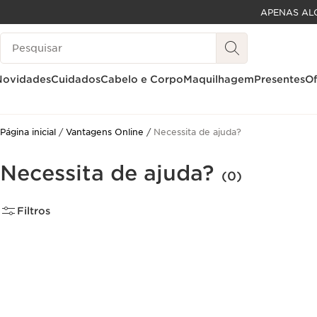
APENAS AL
SALTAR PARA O CONTEÚDO
Pesquisar Legenda
IR PARA O RODAPÉ
Novidades
Cuidados
Cabelo e Corpo
Maquilhagem
Presentes
Of
Página inicial
Vantagens Online
Necessita de ajuda?
Necessita de ajuda?
(0)
Filtros