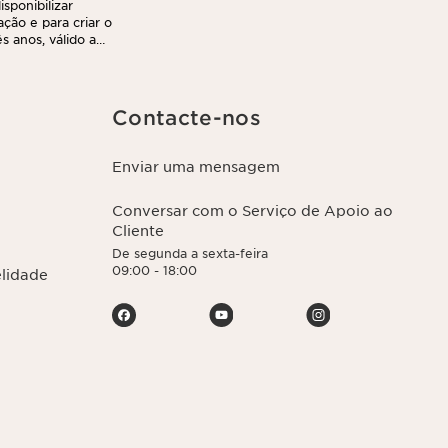
sponibilizar
ação e para criar o
 anos, válido a
r e transferir as
nto. Poderá
ca de privacidade,
Contacte-nos
Enviar uma mensagem
Conversar com o Serviço de Apoio ao
Cliente
De segunda a sexta-feira
09:00 - 18:00
elidade