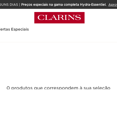
GUNS DIAS |
Preços especiais na gama completa Hydra-Essentiel.
Apro
ertas Especiais
0 produtos que correspondem à sua seleção
Repor todos os filtros