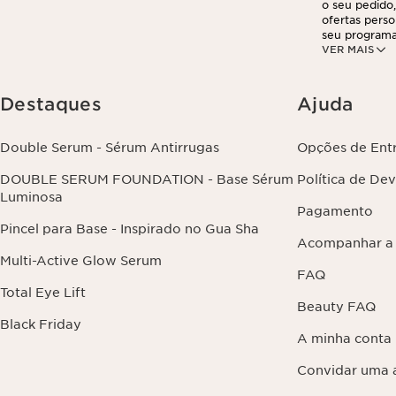
o seu pedido,
ofertas perso
seu programa
VER MAIS
partir do seu
suas informa
exercer este 
clicando aqui
.
Destaques
Ajuda
Double Serum - Sérum Antirrugas
Opções de Ent
DOUBLE SERUM FOUNDATION - Base Sérum
Política de De
Luminosa
Pagamento
Pincel para Base - Inspirado no Gua Sha
Acompanhar a
Multi-Active Glow Serum
FAQ
Total Eye Lift
Beauty FAQ
Black Friday
A minha conta
Convidar uma 