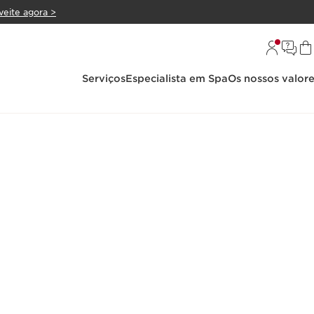
veite agora >
Serviços
Especialista em Spa
Os nossos valor