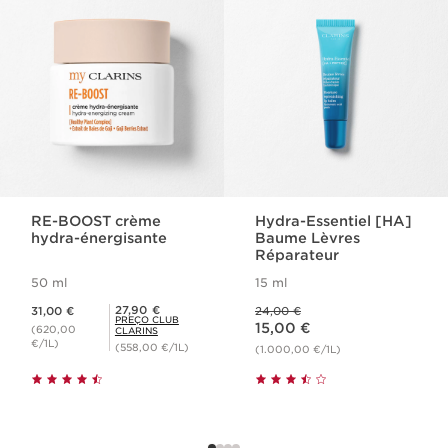
RE-BOOST crème
Hydra-Essentiel [HA]
hydra-énergisante
Baume Lèvres
Réparateur
50 ml
15 ml
Preço atual 31,00 €
Preço anterior 24,00 €
Preço Club Clarins 27,90 €
27,90 €
31,00 €
24,00 €
Preço atual 15,00 €
PREÇO CLUB
15,00 €
(620,00
CLARINS
€/1L)
(558,00 €/1L)
(1.000,00 €/1L)