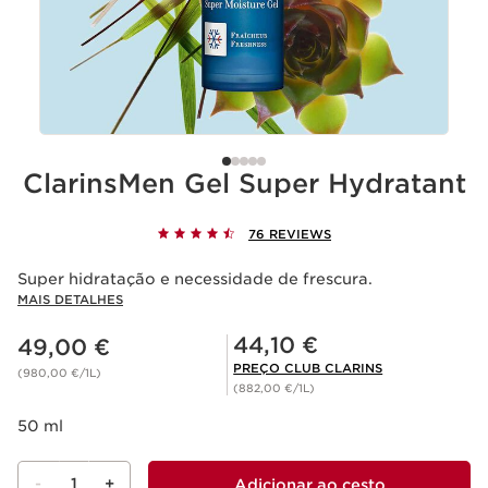
ClarinsMen Gel Super Hydratant
76 REVIEWS
Super hidratação e necessidade de frescura.
MAIS DETALHES
Preço atual 49,00 €
Preço Club Clarins 44,10 €
44,10 €
49,00 €
PREÇO CLUB CLARINS
(980,00 €/1L)
(882,00 €/1L)
50 ml
-
1
+
Adicionar ao cesto