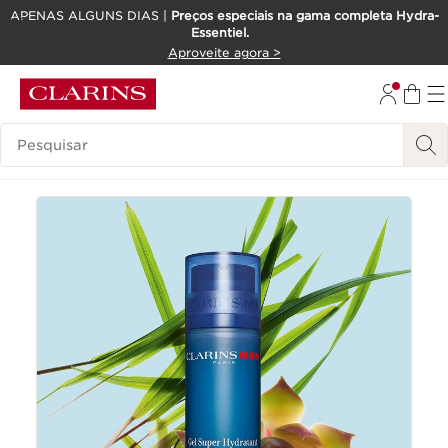
APENAS ALGUNS DIAS |
Preços especiais na gama completa Hydra-
Essentiel.
SALTAR PARA O CONTEÚDO
Aproveite agora >
IR PARA O RODAPÉ
Pesquisar Legenda