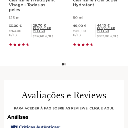
Visage - Todas as
Hydratant
peles
125 ml
50 ml
Preço atual 33,00 €
Preço atual 49,00 €
Preço Club Clarins 29,70 €
Preço Club Clarins 44,10 €
29,70 €
44,10 €
33,00 €
49,00 €
PREÇO CLUB
PREÇO CLUB
(264,00
(980,00
CLARINS
CLARINS
€/1L)
€/1L)
(237,60 €/1L)
(882,00 €/1L)
Avaliações e Reviews
PARA ACEDER À FAQ SOBRE AS REVIEWS, CLIQUE AQUI: