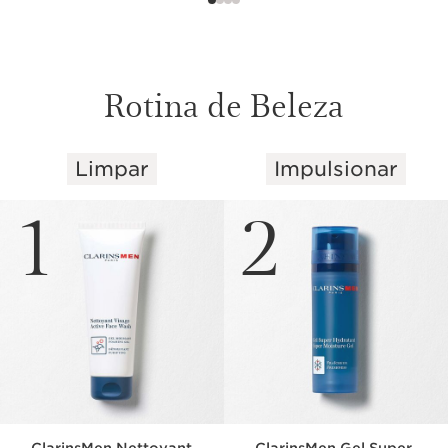
Rotina de Beleza
Limpar
Impulsionar
SALTAR PARA O CONTEÚDO
1
2
ClarinsMen Nettoyant
ClarinsMen Gel Super