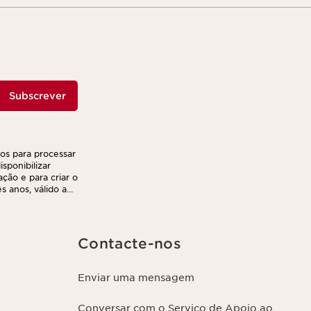
Subscrever
ços para processar
sponibilizar
ação e para criar o
 anos, válido a
r e transferir as
nto. Poderá
ca de privacidade,
Contacte-nos
Enviar uma mensagem
Conversar com o Serviço de Apoio ao