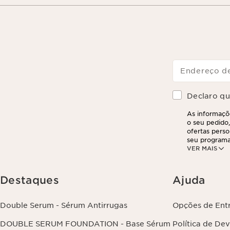
Endereço de
Declaro que
As informaçõe
o seu pedido,
ofertas perso
seu programa
VER MAIS
partir do seu
suas informa
exercer este 
clicando aqui
.
Destaques
Ajuda
Double Serum - Sérum Antirrugas
Opções de Ent
DOUBLE SERUM FOUNDATION - Base Sérum
Política de De