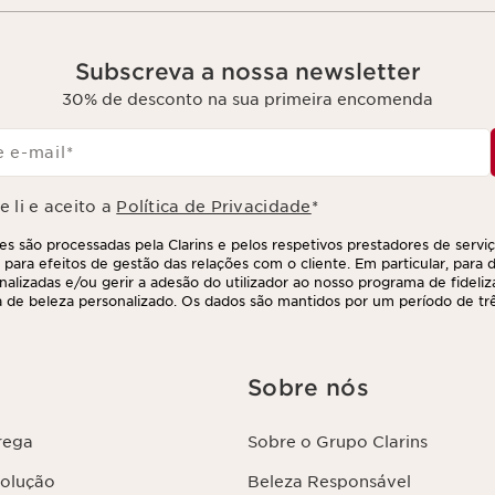
Subscreva a nossa newsletter
30% de desconto na sua primeira encomenda
 e-mail
*
 li e aceito a
Política de Privacidade
*
s são processadas pela Clarins e pelos respetivos prestadores de servi
 para efeitos de gestão das relações com o cliente. Em particular, para di
nalizadas e/ou gerir a adesão do utilizador ao nosso programa de fideliz
 de beleza personalizado. Os dados são mantidos por um período de três
 último contacto ou encomenda. Tem o direito de aceder, corrigir, elimina
ções, assim como o direito de se opor e impedir o respetivo processame
direito, contactando-nos. Para mais informações, consulte a nossa políti
Sobre nós
rega
Sobre o Grupo Clarins
volução
Beleza Responsável