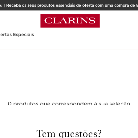
u |
Receba os seus produtos essenciais de oferta com uma compra de 
ertas Especiais
0 produtos que correspondem à sua seleção
Repor todos os filtros
Tem questões?