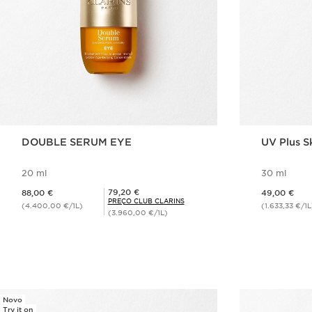
DOUBLE SERUM EYE
UV Plus S
20 ml
30 ml
Preço atual 88,00 €
Preço atual 49,00 €
Preço Club Clarins 79,20 €
79,20 €
88,00 €
49,00 €
PREÇO CLUB CLARINS
(4.400,00 €/1L)
(1.633,33 €/1L
(3.960,00 €/1L)
Visualização rápida
V
Novo
Try it on