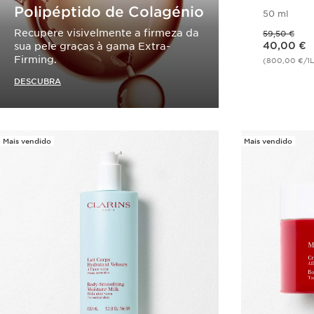
Polipéptido de Colagénio
50 ml
Preço anterior 59,50 €
Recupere visivelmente a firmeza da
59,50 €
Preço atual 40,00 €
40,00 €
sua pele graças à gama Extra-
Firming.
(800,00 €/1L
V
DESCUBRA
Mais vendido
Mais vendido