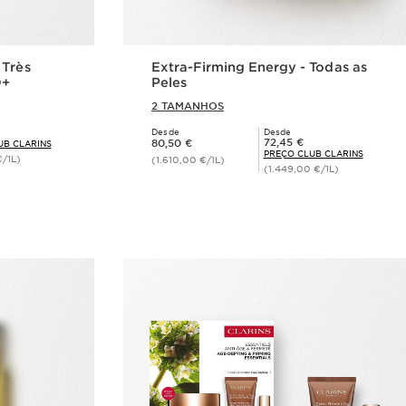
 Très
Extra-Firming Energy - Todas as
0+
Peles
2 TAMANHOS
Desde
Desde
Preço atual 80,50 €
Preço Club Clarins 72,45 €
72,45 €
80,50 €
UB CLARINS
PREÇO CLUB CLARINS
/1L)
(1.610,00 €/1L)
(1.449,00 €/1L)
rápida
Visualização rápida