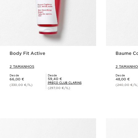
Body Fit Active
Baume Co
2 TAMANHOS
2 TAMANHO
Desde
Desde
Desde
Preço atual 66,00 €
Preço atual 48,00 €
Preço Club Clarins 59,40 €
59,40 €
66,00 €
48,00 €
PREÇO CLUB CLARINS
(330,00 €/1L)
(240,00 €/1L
(297,00 €/1L)
Visualização rápida
V