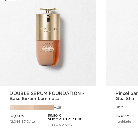
DOUBLE SERUM FOUNDATION -
Pincel pa
Base Sérum Luminosa
Gua Sha
unit
28
Preço atual 62,00 €
Preço atual 53,00 €
Preço Club Clarins 55,80 €
55,80 €
62,00 €
53,00 €
PREÇO CLUB CLARINS
(2.066,67 €/1L)
1 unidade
(1.860,00 €/1L)
Visualização rápida
V