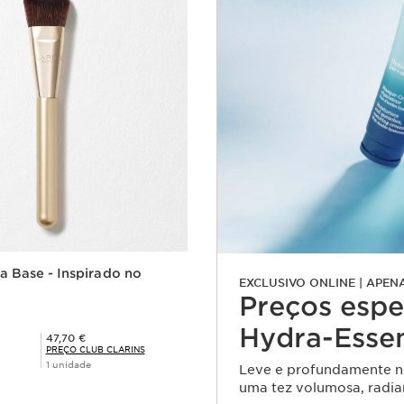
ra Base - Inspirado no
EXCLUSIVO ONLINE | APEN
Preços espe
Hydra-Essen
Preço Club Clarins 47,70 €
47,70 €
PREÇO CLUB CLARINS
1 unidade
Leve e profundamente nut
uma tez volumosa, radia
isualização rápida