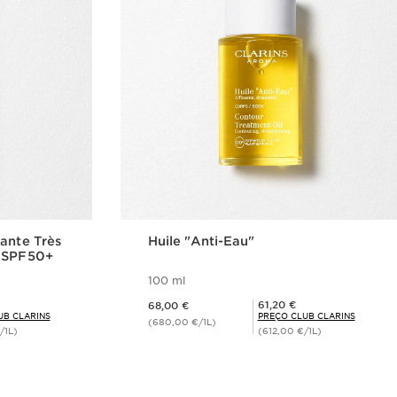
ante Très
Huile "Anti-Eau"
s SPF50+
100 ml
Preço atual 68,00 €
Preço Club Clarins 61,20 €
61,20 €
68,00 €
UB CLARINS
PREÇO CLUB CLARINS
(680,00 €/1L)
/1L)
(612,00 €/1L)
rápida
Visualização rápida