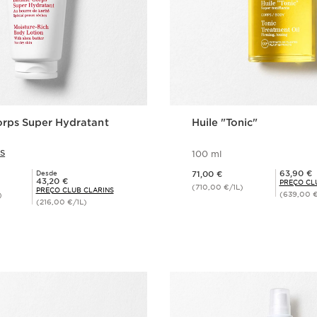
rps Super Hydratant
Huile "Tonic"
S
100 ml
Preço atual 71,00 €
Preço Club Clarins 63,90 €
63,90 €
Desde
71,00 €
Preço Club Clarins 43,20 €
43,20 €
PREÇO CL
(710,00 €/1L)
PREÇO CLUB CLARINS
(639,00 €
)
(216,00 €/1L)
isualização rápida
Visualização 