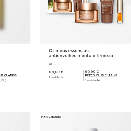
Os meus essenciais
antienvelhecimento e firmeza
unit
Preço atual 101,00 €
Preço Club Clarins 90,90 €
90,90 €
101,00 €
UB CLARINS
PREÇO CLUB CLARINS
1 unidade
/1L)
1 unidade
rápida
Visualização rápida
Mais vendido