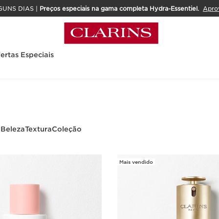
GUNS DIAS |
Preços especiais na gama completa Hydra-Essentiel.
Apro
ertas Especiais
 Beleza
Textura
Coleção
Mais vendido