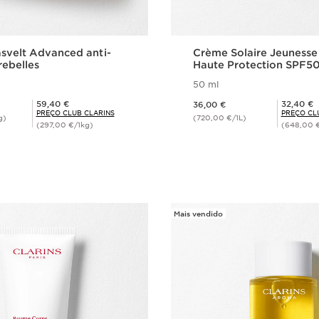
svelt Advanced anti-
Crème Solaire Jeunesse
rebelles
Haute Protection SPF5
50 ml
Preço atual 36,00 €
Preço Club Clarins 59,40 €
Preço Club Clarins 32,40 €
59,40 €
32,40 €
36,00 €
PREÇO CLUB CLARINS
PREÇO CL
g)
(720,00 €/1L)
(297,00 €/1kg)
(648,00 €
isualização rápida
Visualização 
Mais vendido