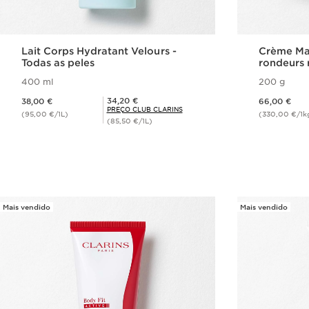
Lait Corps Hydratant Velours -
Crème Ma
Todas as peles
rondeurs 
400 ml
200 g
Preço atual 38,00 €
Preço atual 66,00 €
Preço Club Clarins 34,20 €
34,20 €
38,00 €
66,00 €
PREÇO CLUB CLARINS
(95,00 €/1L)
(330,00 €/1k
(85,50 €/1L)
Visualização rápida
V
Mais vendido
Mais vendido