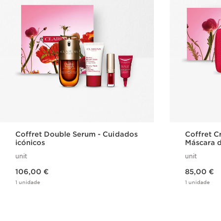
Coffret Double Serum - Cuidados
Coffret C
icónicos
Máscara 
aperfeiço
unit
unit
Preço atual 106,00 €
Preço atual 85,00 €
106,00 €
85,00 €
1 unidade
1 unidade
Visualização rápida
V