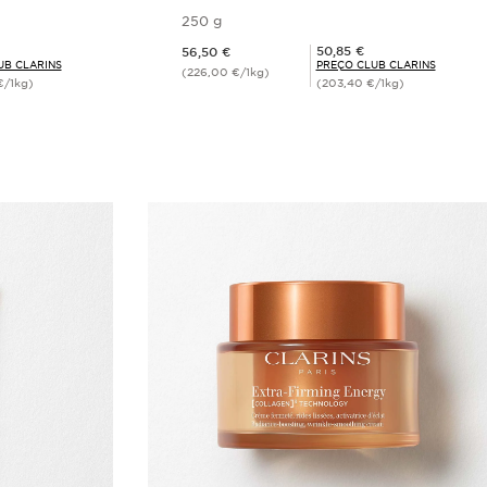
250 g
Preço atual 56,50 €
Preço Club Clarins 50,85 €
50,85 €
56,50 €
UB CLARINS
PREÇO CLUB CLARINS
(226,00 €/1kg)
€/1kg)
(203,40 €/1kg)
rápida
Visualização rápida