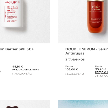
kin Barrier SPF 50+
DOUBLE SERUM - Séru
Antirrugas
3 TAMANHOS
Preço Club Clarins 44,10 €
44,10 €
Desde
Desde
Preço atual 106,00 €
Preço Club Clarins 95,40 €
95,40 €
106,00 €
PREÇO CLUB CLARINS
)
PREÇO CL
(1.470,00 €/1L)
(3.533,33 €/1L)
(3.180,00
isualização rápida
Visualização 