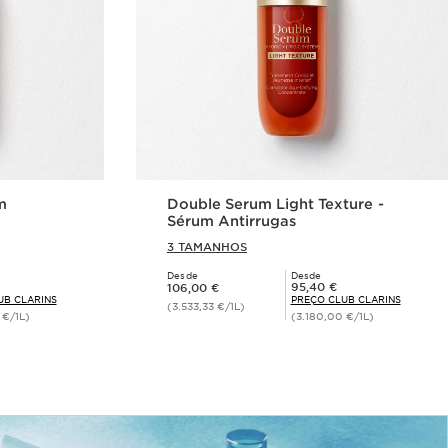
m
Double Serum Light Texture -
Sérum Antirrugas
3 TAMANHOS
Desde
Desde
Preço atual 106,00 €
Preço Club Clarins 95,40 €
95,40 €
106,00 €
UB CLARINS
PREÇO CLUB CLARINS
(3.533,33 €/1L)
 €/1L)
(3.180,00 €/1L)
rápida
Visualização rápida