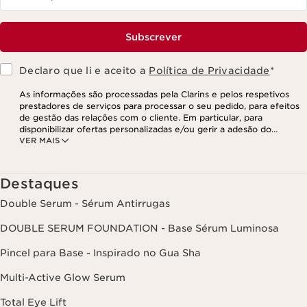
Subscrever
Declaro que li e aceito a
Política de Privacidade
*
As informações são processadas pela Clarins e pelos respetivos
prestadores de serviços para processar o seu pedido, para efeitos
de gestão das relações com o cliente. Em particular, para
disponibilizar ofertas personalizadas e/ou gerir a adesão do
VER MAIS
utilizador ao nosso programa de fidelização e para criar o seu
programa de beleza personalizado. Os dados são mantidos por um
período de três anos, válido a partir do seu último contacto ou
encomenda. Tem o direito de aceder, corrigir, eliminar e transferir
Destaques
as suas informações, assim como o direito de se opor e impedir o
respetivo processamento. Poderá exercer este direito,
Double Serum - Sérum Antirrugas
contactando-nos. Para mais informações, consulte a nossa política
de privacidade,
clicando aqui
.
DOUBLE SERUM FOUNDATION - Base Sérum Luminosa
Pincel para Base - Inspirado no Gua Sha
Multi-Active Glow Serum
Total Eye Lift