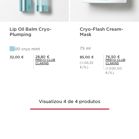
Lip Oil Balm Cryo-
Cryo-Flash Cream-
Plumping
Mask
75 ml
00 cryo mint
Preço atual 32,00 €
Preço atual 85,00 €
Preço Club Clarins 28,80 €
Preço Club Clarins 76,50 €
28,80 €
76,50 €
32,00 €
85,00 €
PREÇO CLUB
PREÇO CLUB
(1.133,33
CLARINS
CLARINS
€/1L)
(1.020,00
€/1L)
Visualizou 4 de 4 produtos