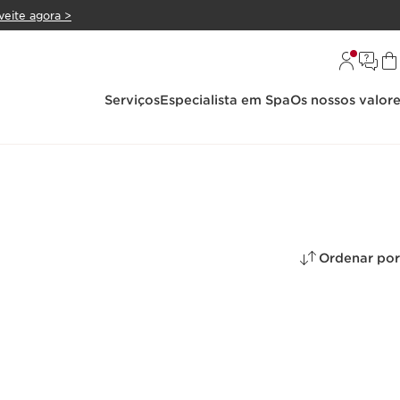
veite agora >
Serviços
Especialista em Spa
Os nossos valor
Ordenar por