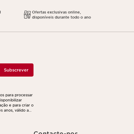
1
Ofertas exclusivas online,
disponíveis durante todo o ano
Subscrever
ços para processar
sponibilizar
ação e para criar o
 anos, válido a
r e transferir as
nto. Poderá
ca de privacidade,
Contacte-nos