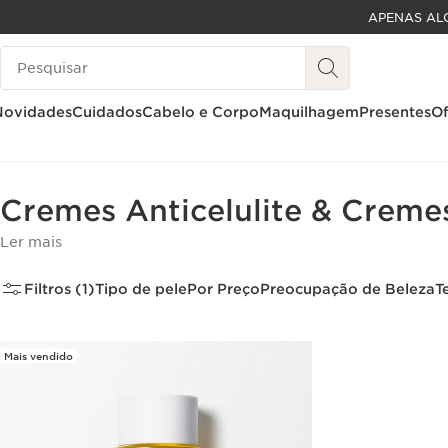
APENAS AL
SALTAR PARA O CONTEÚDO
Pesquisar Legenda
IR PARA O RODAPÉ
Novidades
Cuidados
Cabelo e Corpo
Maquilhagem
Presentes
Of
Página inicial
Cabelo e Corpo
Corpo
Creme anticelulite
Cremes Anticelulite & Creme
Ler mais
Filtros (1)
Tipo de pele
Por Preço
Preocupação de Beleza
T
Mais vendido