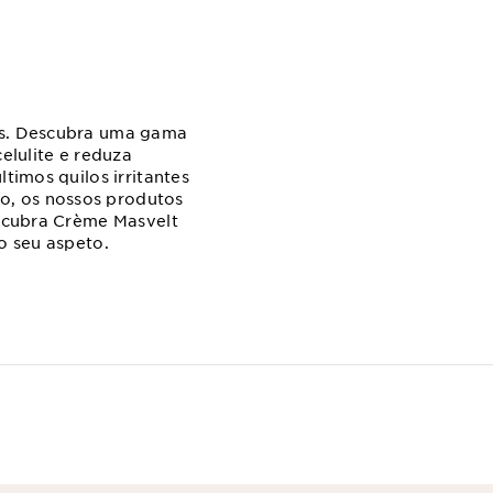
tes. Descubra uma gama
elulite e reduza
timos quilos irritantes
o, os nossos produtos
escubra Crème Masvelt
o seu aspeto.