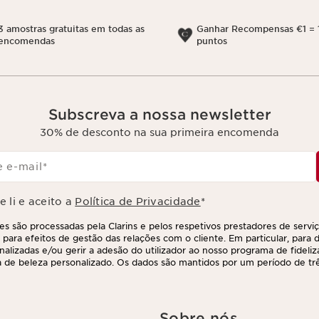
3 amostras gratuitas em todas as
Ganhar Recompensas €1 = 
encomendas
puntos
Subscreva a nossa newsletter
30% de desconto na sua primeira encomenda
 e-mail
*
 li e aceito a
Política de Privacidade
*
s são processadas pela Clarins e pelos respetivos prestadores de servi
 para efeitos de gestão das relações com o cliente. Em particular, para di
nalizadas e/ou gerir a adesão do utilizador ao nosso programa de fideliz
 de beleza personalizado. Os dados são mantidos por um período de três
 último contacto ou encomenda. Tem o direito de aceder, corrigir, elimina
ções, assim como o direito de se opor e impedir o respetivo processame
direito, contactando-nos. Para mais informações, consulte a nossa políti
Sobre nós