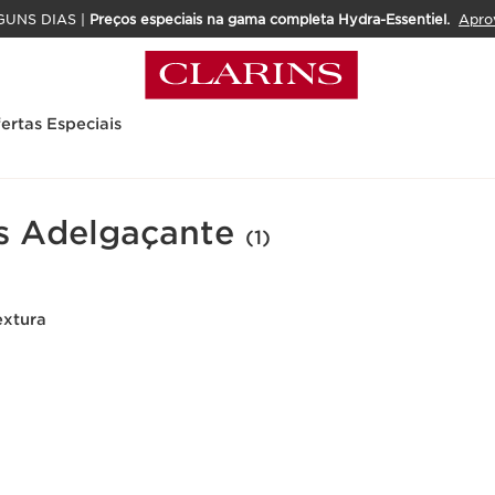
GUNS DIAS |
Preços especiais na gama completa Hydra-Essentiel.
Apro
ertas Especiais
s Adelgaçante
(1)
extura