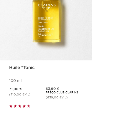
Huile "Tonic"
100 ml
Preço atual 71,00 €
Preço Club Clarins 63,90 €
63,90 €
71,00 €
PREÇO CLUB CLARINS
(710,00 €/1L)
(639,00 €/1L)
Visualização rápida