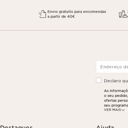
Envio gratuito para encomendas
a partir de 40€
Endereço de
Declaro que
As informaçõe
o seu pedido,
ofertas perso
seu programa
VER MAIS
partir do seu
suas informa
exercer este 
clicando aqui
.
Destaques
Ajuda