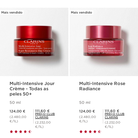
Mais vendido
Mais vendido
Multi-Intensive Jour
Multi-Intensive Rose
Crème - Todas as
Radiance
peles 50+
50 ml
50 ml
Preço atual 124,00 €
Preço atual 124,00 €
Preço Club Clarins 111,60 €
Preço Club Clarins 111,60 €
111,60 €
111,60 €
124,00 €
124,00 €
PREÇO CLUB
PREÇO CLUB
(2.480,00
(2.480,00
CLARINS
CLARINS
€/1L)
€/1L)
(2.232,00
(2.232,00
€/1L)
€/1L)