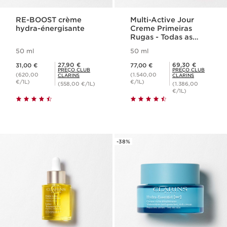
RE-BOOST crème
Multi-Active Jour
hydra-énergisante
Creme Primeiras
Rugas - Todas as
peles
50 ml
50 ml
Preço atual 31,00 €
Preço atual 77,00 €
Preço Club Clarins 27,90 €
Preço Club Clarins 69,30 €
27,90 €
69,30 €
31,00 €
77,00 €
PREÇO CLUB
PREÇO CLUB
(620,00
(1.540,00
CLARINS
CLARINS
€/1L)
€/1L)
(558,00 €/1L)
(1.386,00
€/1L)
-38%