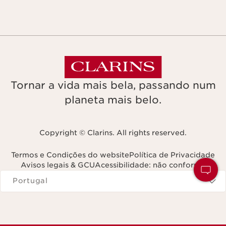
Tornar a vida mais bela, passando num
planeta mais belo.
Copyright © Clarins. All rights reserved.
Termos e Condições do website
Política de Privacidade
Avisos legais & GCU
Acessibilidade: não conforme
Navega para
Portugal