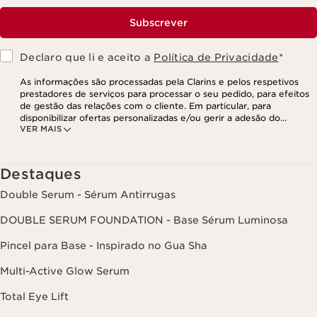
Subscrever
Declaro que li e aceito a
Política de Privacidade
*
As informações são processadas pela Clarins e pelos respetivos
prestadores de serviços para processar o seu pedido, para efeitos
de gestão das relações com o cliente. Em particular, para
disponibilizar ofertas personalizadas e/ou gerir a adesão do
VER MAIS
utilizador ao nosso programa de fidelização e para criar o seu
programa de beleza personalizado. Os dados são mantidos por um
período de três anos, válido a partir do seu último contacto ou
encomenda. Tem o direito de aceder, corrigir, eliminar e transferir
Destaques
as suas informações, assim como o direito de se opor e impedir o
respetivo processamento. Poderá exercer este direito,
Double Serum - Sérum Antirrugas
contactando-nos. Para mais informações, consulte a nossa política
de privacidade,
clicando aqui
.
DOUBLE SERUM FOUNDATION - Base Sérum Luminosa
Pincel para Base - Inspirado no Gua Sha
Multi-Active Glow Serum
Total Eye Lift