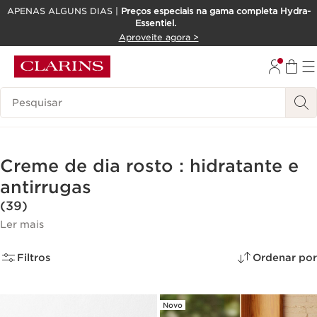
APENAS ALGUNS DIAS |
Preços especiais na gama completa Hydra-
Essentiel.
SALTAR PARA O CONTEÚDO
Aproveite agora >
IR PARA O RODAPÉ
Pesquisar Legenda
Creme de dia rosto : hidratante e
antirrugas
(39)
Ler mais
Filtros
Ordenar por
Novo