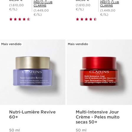
PREÇO CLUB
PREÇO CLUB
(1.610,00
(1.610,00
CLARINS
CLARINS
€/1L)
€/1L)
(1.449,00
(1.449,00
€/1L)
€/1L)
Mais vendido
Mais vendido
Nutri-Lumière Revive
Multi-Intensive Jour
60+
Crème - Peles muito
secas 50+
50 ml
50 ml