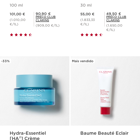
100 ml
30 ml
Preço atual 101,00 €
Preço atual 55,00 €
Preço Club Clarins 90,90 €
Preço Club Clarins 49,50 €
90,90 €
49,50 €
101,00 €
55,00 €
PREÇO CLUB
PREÇO CLUB
(1.010,00
(1.833,33
CLARINS
CLARINS
€/1L)
€/1L)
(909,00 €/1L)
(1.650,00
€/1L)
-33%
Mais vendido
Hydra-Essentiel
Baume Beauté Eclair
[HA²] Crème