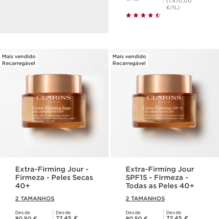
hidratação.
(1.470,00
€/1L)
DESCUBRA
Mais vendido
Mais vendido
Recarregável
Recarregável
Extra-Firming Jour -
Extra-Firming Jour
Firmeza - Peles Secas
SPF15 - Firmeza -
40+
Todas as Peles 40+
2 TAMANHOS
2 TAMANHOS
Desde
Desde
Desde
Desde
Preço atual 80,50 €
Preço atual 80,50 €
Preço Club Clarins 72,45 €
Preço Club Clarins 72,45 €
72,45 €
72,45 €
80,50 €
80,50 €