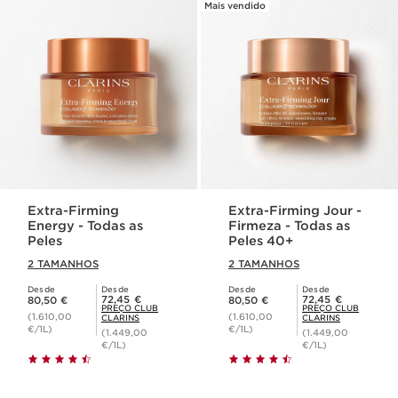
Mais vendido
Extra-Firming
Extra-Firming Jour -
Energy - Todas as
Firmeza - Todas as
Peles
Peles 40+
2 TAMANHOS
2 TAMANHOS
Desde
Desde
Desde
Desde
Preço atual 80,50 €
Preço atual 80,50 €
Preço Club Clarins 72,45 €
Preço Club Clarins 72,45 €
72,45 €
72,45 €
80,50 €
80,50 €
PREÇO CLUB
PREÇO CLUB
(1.610,00
(1.610,00
CLARINS
CLARINS
€/1L)
€/1L)
(1.449,00
(1.449,00
€/1L)
€/1L)