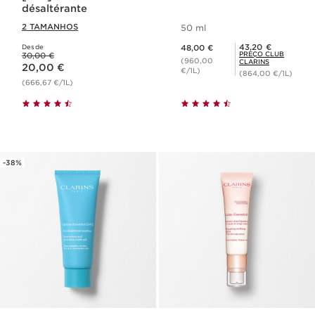
désaltérante
2 TAMANHOS
50 ml
Preço atual 48,00 €
Preço Club Clarins 43,20 €
43,20 €
Desde
48,00 €
Preço anterior 30,00 €
PREÇO CLUB
30,00 €
Preço atual 20,00 €
(960,00
CLARINS
20,00 €
€/1L)
(864,00 €/1L)
(666,67 €/1L)
-38%