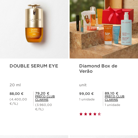
DOUBLE SERUM EYE
Diamond Box de
Verão
20 ml
unit
Preço atual 88,00 €
Preço atual 99,00 €
Preço Club Clarins 79,20 €
Preço Club Clarins 89,10 €
79,20 €
89,10 €
88,00 €
99,00 €
PREÇO CLUB
PREÇO CLUB
(4.400,00
1 unidade
CLARINS
CLARINS
€/1L)
(3.960,00
1 unidade
€/1L)