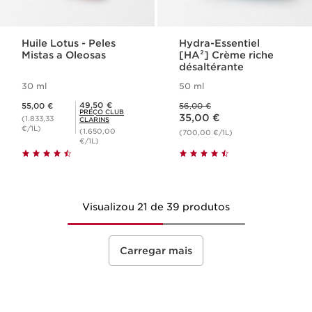
Huile Lotus - Peles
Hydra-Essentiel
Mistas a Oleosas
[HA²] Crème riche
désaltérante
30 ml
50 ml
Preço atual 55,00 €
Preço anterior 56,00 €
Preço Club Clarins 49,50 €
49,50 €
55,00 €
56,00 €
Preço atual 35,00 €
PREÇO CLUB
35,00 €
(1.833,33
CLARINS
€/1L)
(1.650,00
(700,00 €/1L)
€/1L)
Visualizou 21 de 39 produtos
Carregar mais