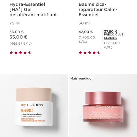
Hydra-Essentiel
Baume cica-
[HA²] Gel
réparateur Calm-
désaltérant matifiant
Essentiel
75 ml
30 ml
Preço anterior 56,00 €
Preço atual 42,00 €
Preço Club Clarins 37,80 €
37,80 €
56,00 €
42,00 €
Preço atual 35,00 €
PREÇO CLUB
35,00 €
(1.400,00
CLARINS
€/1L)
(1.260,00
(466,67 €/1L)
€/1L)
Mais vendido