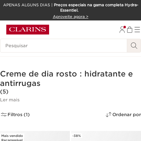
APENAS ALGUNS DIAS |
Preços especiais na gama completa Hydra-
Essentiel.
SALTAR PARA O CONTEÚDO
Aproveite agora >
IR PARA O RODAPÉ
Pesquisar Legenda
Creme de dia rosto : hidratante e
antirrugas
(5)
Ler mais
Filtros (1)
Ordenar por
Mais vendido
-38%
Recarregável