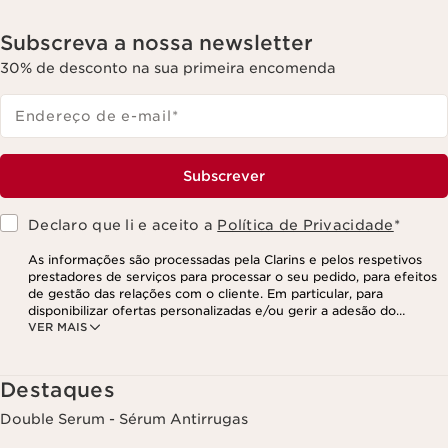
Subscreva a nossa newsletter
30% de desconto na sua primeira encomenda
Endereço de e-mail
*
Subscrever
Declaro que li e aceito a
Política de Privacidade
*
As informações são processadas pela Clarins e pelos respetivos
prestadores de serviços para processar o seu pedido, para efeitos
de gestão das relações com o cliente. Em particular, para
disponibilizar ofertas personalizadas e/ou gerir a adesão do
VER MAIS
utilizador ao nosso programa de fidelização e para criar o seu
programa de beleza personalizado. Os dados são mantidos por um
período de três anos, válido a partir do seu último contacto ou
encomenda. Tem o direito de aceder, corrigir, eliminar e transferir
Destaques
as suas informações, assim como o direito de se opor e impedir o
respetivo processamento. Poderá exercer este direito,
Double Serum - Sérum Antirrugas
contactando-nos. Para mais informações, consulte a nossa política
de privacidade,
clicando aqui
.