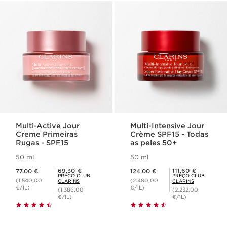
Multi-Active Jour
Multi-Intensive Jour
Creme Primeiras
Crème SPF15 - Todas
Rugas - SPF15
as peles 50+
50 ml
50 ml
Preço atual 77,00 €
Preço atual 124,00 €
Preço Club Clarins 69,30 €
Preço Club Clarins 111,60 €
69,30 €
111,60 €
77,00 €
124,00 €
PREÇO CLUB
PREÇO CLUB
(1.540,00
(2.480,00
CLARINS
CLARINS
€/1L)
€/1L)
(1.386,00
(2.232,00
€/1L)
€/1L)