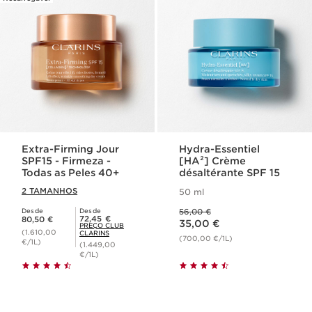
Extra-Firming Jour
Hydra-Essentiel
SPF15 - Firmeza -
[HA²] Crème
Todas as Peles 40+
désaltérante SPF 15
2 TAMANHOS
50 ml
Preço anterior 56,00 €
Desde
Desde
56,00 €
Preço atual 80,50 €
Preço atual 35,00 €
Preço Club Clarins 72,45 €
72,45 €
80,50 €
35,00 €
PREÇO CLUB
(1.610,00
CLARINS
(700,00 €/1L)
€/1L)
(1.449,00
€/1L)