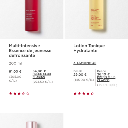
Multi-Intensive
Lotion Tonique
Essence de jeunesse
Hydratante
défroissante
3 TAMANHOS
200 ml
Preço atual 61,00 €
Preço Club Clarins 54,90 €
54,90 €
61,00 €
Desde
Desde
Preço atual 29,00 €
Preço Club Clarins 26,10 €
PREÇO CLUB
26,10 €
29,00 €
(305,00
CLARINS
PREÇO CLUB
(145,00 €/1L)
CLARINS
€/1L)
(274,50 €/1L)
(130,50 €/1L)