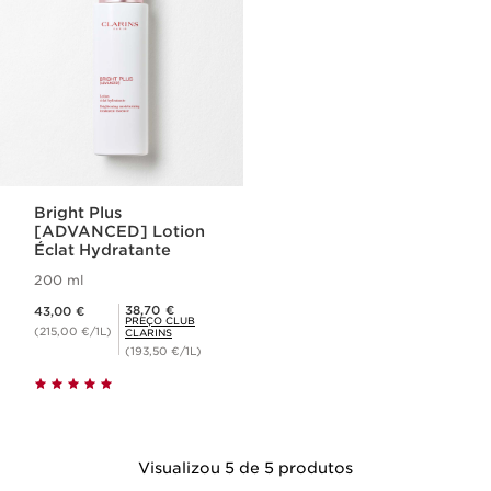
Bright Plus
[ADVANCED] Lotion
Éclat Hydratante
200 ml
Preço atual 43,00 €
Preço Club Clarins 38,70 €
38,70 €
43,00 €
PREÇO CLUB
(215,00 €/1L)
CLARINS
(193,50 €/1L)
Visualizou 5 de 5 produtos