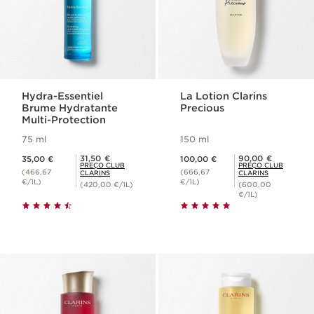
Hydra-Essentiel
La Lotion Clarins
Brume Hydratante
Precious
Multi-Protection
75 ml
150 ml
Preço atual 35,00 €
Preço atual 100,00 €
Preço Club Clarins 31,50 €
Preço Club Clarins 90,00 €
31,50 €
90,00 €
35,00 €
100,00 €
PREÇO CLUB
PREÇO CLUB
(466,67
(666,67
CLARINS
CLARINS
€/1L)
€/1L)
(420,00 €/1L)
(600,00
€/1L)