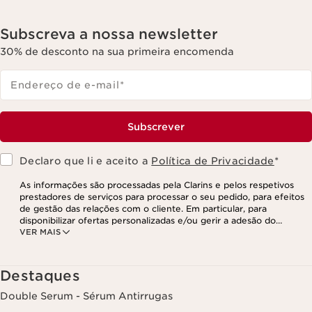
Subscreva a nossa newsletter
30% de desconto na sua primeira encomenda
Endereço de e-mail
*
Subscrever
Declaro que li e aceito a
Política de Privacidade
*
As informações são processadas pela Clarins e pelos respetivos
prestadores de serviços para processar o seu pedido, para efeitos
de gestão das relações com o cliente. Em particular, para
disponibilizar ofertas personalizadas e/ou gerir a adesão do
VER MAIS
utilizador ao nosso programa de fidelização e para criar o seu
programa de beleza personalizado. Os dados são mantidos por um
período de três anos, válido a partir do seu último contacto ou
encomenda. Tem o direito de aceder, corrigir, eliminar e transferir
Destaques
as suas informações, assim como o direito de se opor e impedir o
respetivo processamento. Poderá exercer este direito,
Double Serum - Sérum Antirrugas
contactando-nos. Para mais informações, consulte a nossa política