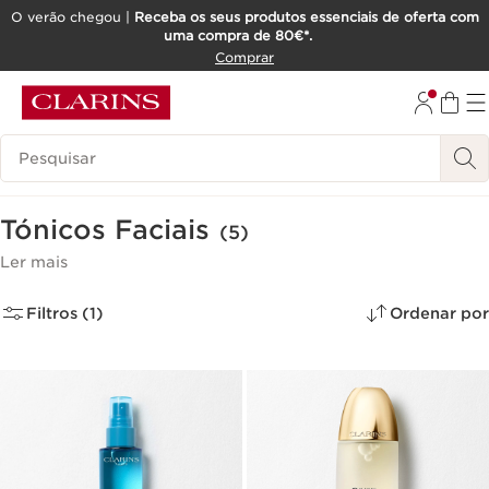
O verão chegou |
Receba os seus produtos essenciais de oferta com
uma compra de 80€*.
SALTAR PARA O CONTEÚDO
Comprar
IR PARA O RODAPÉ
Pesquisar Legenda
Tónicos Faciais
(5)
Ler mais
Filtros (1)
Ordenar por