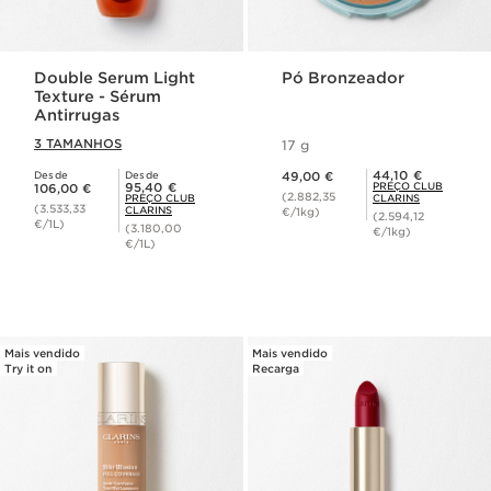
Double Serum Light
Pó Bronzeador
Texture - Sérum
Antirrugas
3 TAMANHOS
17 g
Preço atual 49,00 €
Preço Club Clarins 44,10 €
44,10 €
Desde
Desde
49,00 €
Preço atual 106,00 €
Preço Club Clarins 95,40 €
95,40 €
PREÇO CLUB
106,00 €
(2.882,35
PREÇO CLUB
CLARINS
(3.533,33
CLARINS
€/1kg)
(2.594,12
€/1L)
(3.180,00
€/1kg)
€/1L)
Mais vendido
Mais vendido
Try it on
Recarga