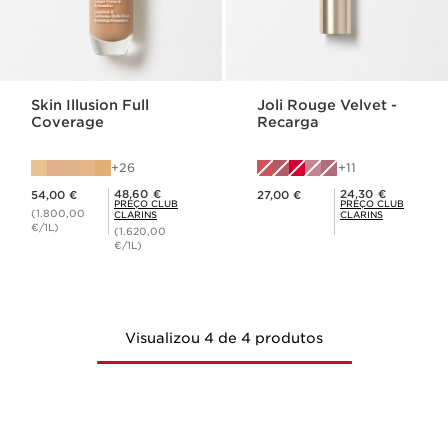
Skin Illusion Full
Joli Rouge Velvet -
Coverage
Recarga
26
11
Preço atual 54,00 €
Preço atual 27,00 €
Preço Club Clarins 48,60 €
Preço Club Clarins 24,30 €
48,60 €
24,30 €
54,00 €
27,00 €
PREÇO CLUB
PREÇO CLUB
(1.800,00
CLARINS
CLARINS
€/1L)
(1.620,00
€/1L)
Visualizou 4 de 4 produtos