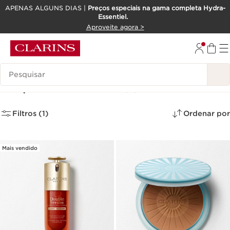
APENAS ALGUNS DIAS |
Preços especiais na gama completa Hydra-
Essentiel.
SALTAR PARA O CONTEÚDO
Aproveite agora >
IR PARA O RODAPÉ
Pesquisar Legenda
Edições Limitadas
(4)
Filtros (1)
Ordenar por
Mais vendido