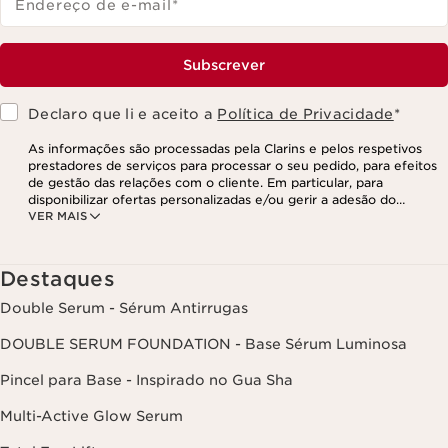
Endereço de e-mail
*
Subscrever
Declaro que li e aceito a
Política de Privacidade
*
As informações são processadas pela Clarins e pelos respetivos
prestadores de serviços para processar o seu pedido, para efeitos
de gestão das relações com o cliente. Em particular, para
disponibilizar ofertas personalizadas e/ou gerir a adesão do
VER MAIS
utilizador ao nosso programa de fidelização e para criar o seu
programa de beleza personalizado. Os dados são mantidos por um
período de três anos, válido a partir do seu último contacto ou
encomenda. Tem o direito de aceder, corrigir, eliminar e transferir
Destaques
as suas informações, assim como o direito de se opor e impedir o
respetivo processamento. Poderá exercer este direito,
Double Serum - Sérum Antirrugas
contactando-nos. Para mais informações, consulte a nossa política
de privacidade,
clicando aqui
.
DOUBLE SERUM FOUNDATION - Base Sérum Luminosa
Pincel para Base - Inspirado no Gua Sha
Multi-Active Glow Serum