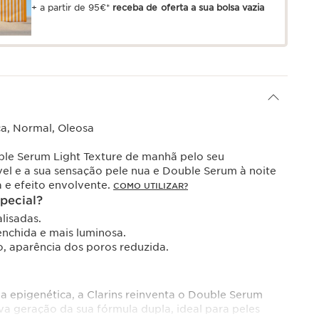
+ a partir de 95€*
receba de oferta a sua bolsa vazia
ca, Normal, Oleosa
ble Serum Light Texture de manhã pelo seu
l e a sua sensação pele nua e Double Serum à noite
a e efeito envolvente.
COMO UTILIZAR?
pecial?
lisadas.
enchida e mais luminosa.
o, aparência dos poros reduzida.
da epigenética, a Clarins reinventa o Double Serum
va geração da sua fórmula dupla, ideal para peles