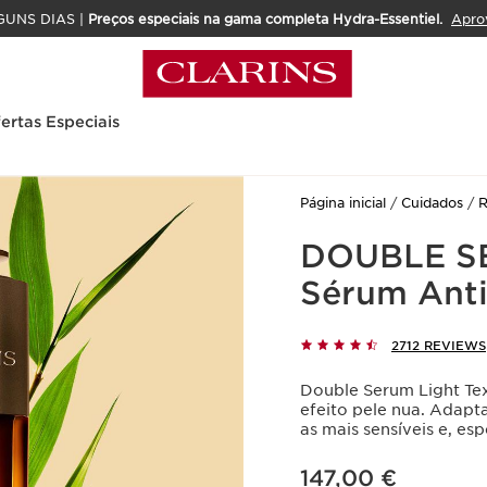
GUNS DIAS |
Preços especiais na gama completa Hydra-Essentiel.
Apro
ertas Especiais
Página inicial
Cuidados
R
DOUBLE S
Sérum Anti
2712 REVIEWS
Double Serum Light Te
efeito pele nua. Adapt
as mais sensíveis e, es
Preço atual 147,00 €
147,00 €