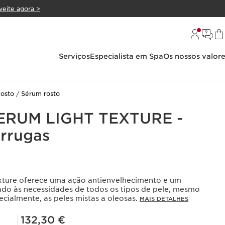
veite agora >
Serviços
Especialista em Spa
Os nossos valor
osto
Sérum rosto
ERUM LIGHT TEXTURE -
rrugas
xture oferece uma ação antienvelhecimento e um
ado às necessidades de todos os tipos de pele, mesmo
pecialmente, as peles mistas a oleosas.
MAIS DETALHES
Preço Club Clarins 132,30 €
132,30 €