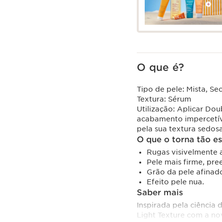
O que é?
Tipo de pele:
Mista, Se
Textura:
Sérum
Utilização:
Aplicar Dou
acabamento impercetíve
pela sua textura sedos
O que o torna tão es
Rugas visivelmente a
Pele mais firme, pre
Grão da pele afinad
Efeito pele nua.
Saber mais
Inspirada pela ciência 
Light Texture com a no