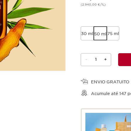
(2.940,00 €/1L)
30 ml
75 ml
50 ml
-
1
+
Ver cesto
ENVIO GRATUITO
Acumule até
147
po