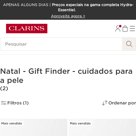
APENAS ALGUNS DIAS |
Preços especiais na gama completa Hydra-
Essentiel.
SALTAR PARA O CONTEÚDO
Aproveite agora >
IR PARA O RODAPÉ
Pesquisar Legenda
Natal - Gift Finder - cuidados para
a pele
(2)
Filtros (1)
Ordenar por
Mais vendido
Mais vendido