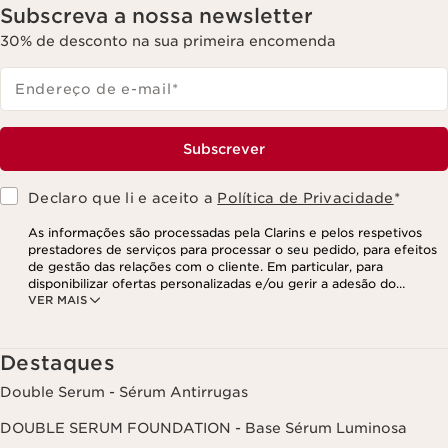
Subscreva a nossa newsletter
30% de desconto na sua primeira encomenda
Endereço de e-mail
*
Subscrever
Declaro que li e aceito a
Política de Privacidade
*
As informações são processadas pela Clarins e pelos respetivos
prestadores de serviços para processar o seu pedido, para efeitos
de gestão das relações com o cliente. Em particular, para
disponibilizar ofertas personalizadas e/ou gerir a adesão do
VER MAIS
utilizador ao nosso programa de fidelização e para criar o seu
programa de beleza personalizado. Os dados são mantidos por um
período de três anos, válido a partir do seu último contacto ou
encomenda. Tem o direito de aceder, corrigir, eliminar e transferir
Destaques
as suas informações, assim como o direito de se opor e impedir o
respetivo processamento. Poderá exercer este direito,
Double Serum - Sérum Antirrugas
contactando-nos. Para mais informações, consulte a nossa política
de privacidade,
clicando aqui
.
DOUBLE SERUM FOUNDATION - Base Sérum Luminosa