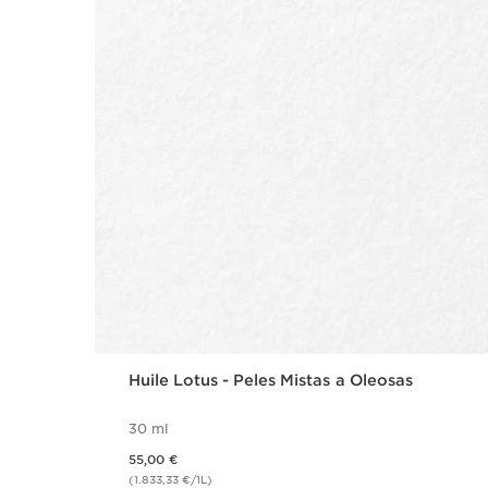
Huile Lotus - Peles Mistas a Oleosas
30 ml
Preço atual 55,00 €
55,00 €
(1.833,33 €/1L)