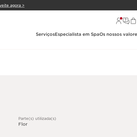
veite agora >
Serviços
Especialista em Spa
Os nossos valor
Parte(s) utilizada(s)
Flor