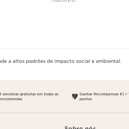
(1.650,00 €/1L)
Visualização rápida
de a altos padrões de impacto social e ambiental.
3 amostras gratuitas em todas as
Ganhar Recompensas €1 = 
encomendas
puntos
Sobre nós