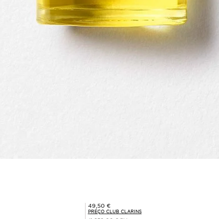
Preço Club Clarins 49,50 €
49,50 €
PREÇO CLUB CLARINS