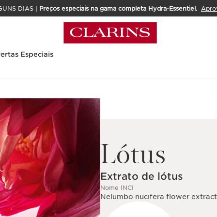
GUNS DIAS |
Preços especiais na gama completa Hydra-Essentiel.
Apro
ertas Especiais
Lótus
Extrato de lótus
Nome INCI
Nelumbo nucifera flower extract