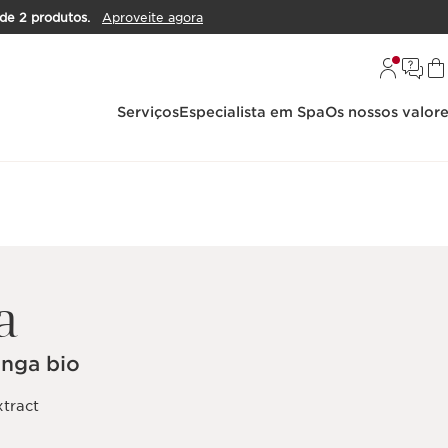
de 2 produtos.
Aproveite agora
Serviços
Especialista em Spa
Os nossos valor
a
anga bio
xtract