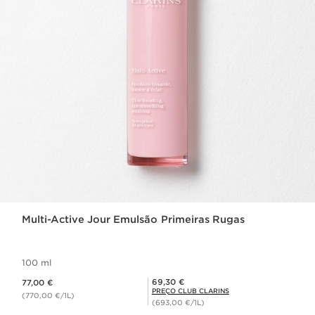
Multi-Active Jour Emulsão Primeiras Rugas
100 ml
Preço atual 77,00 €
Preço Club Clarins 69,30 €
69,30 €
77,00 €
PREÇO CLUB CLARINS
(770,00 €/1L)
(693,00 €/1L)