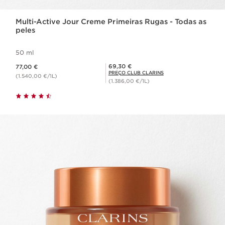
Multi-Active Jour Creme Primeiras Rugas - Todas as
peles
50 ml
Preço atual 77,00 €
Preço Club Clarins 69,30 €
69,30 €
77,00 €
PREÇO CLUB CLARINS
(1.540,00 €/1L)
(1.386,00 €/1L)