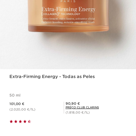
Extra-Firming Energy - Todas as Peles
50 ml
Preço atual 101,00 €
Preço Club Clarins 90,90 €
90,90 €
101,00 €
PREÇO CLUB CLARINS
(2.020,00 €/1L)
(1.818,00 €/1L)