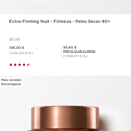
Extra-Firming Nuit - Firmeza - Peles Secas 40+
50 ml
Preço atual 106,00 €
Preço Club Clarins 95,40 €
95,40 €
106,00 €
PREÇO CLUB CLARINS
(2.120,00 €/1L)
(1.908,00 €/1L)
Mais vendido
Recarregável