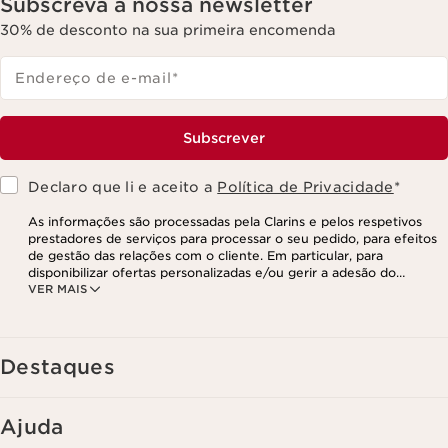
Subscreva a nossa newsletter
30% de desconto na sua primeira encomenda
Endereço de e-mail
*
Subscrever
Declaro que li e aceito a
Política de Privacidade
*
As informações são processadas pela Clarins e pelos respetivos
prestadores de serviços para processar o seu pedido, para efeitos
de gestão das relações com o cliente. Em particular, para
disponibilizar ofertas personalizadas e/ou gerir a adesão do
VER MAIS
utilizador ao nosso programa de fidelização e para criar o seu
programa de beleza personalizado. Os dados são mantidos por um
período de três anos, válido a partir do seu último contacto ou
encomenda. Tem o direito de aceder, corrigir, eliminar e transferir
as suas informações, assim como o direito de se opor e impedir o
Destaques
respetivo processamento. Poderá exercer este direito,
contactando-nos. Para mais informações, consulte a nossa política
de privacidade,
clicando aqui
.
Ajuda