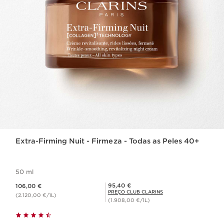
Extra-Firming Nuit - Firmeza - Todas as Peles 40+
50 ml
Preço atual 106,00 €
Preço Club Clarins 95,40 €
95,40 €
106,00 €
PREÇO CLUB CLARINS
(2.120,00 €/1L)
(1.908,00 €/1L)