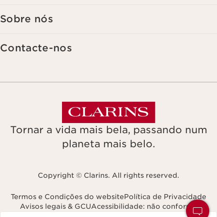
Sobre nós
Contacte-nos
Tornar a vida mais bela, passando num
planeta mais belo.
Copyright © Clarins. All rights reserved.
Termos e Condições do website
Política de Privacidade
Avisos legais & GCU
Acessibilidade: não conforme
Navega para