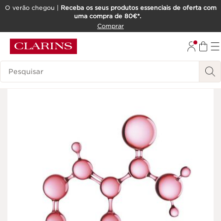
O verão chegou |
Receba os seus produtos essenciais de oferta com
uma compra de 80€*.
SALTAR PARA O CONTEÚDO
Comprar
IR PARA O RODAPÉ
Pesquisar Legenda