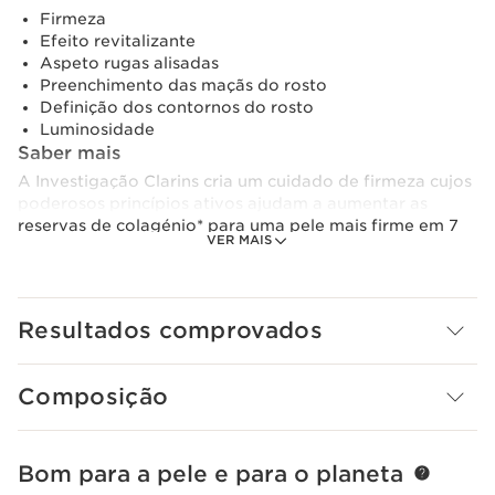
Firmeza
Efeito revitalizante
Aspeto rugas alisadas
Preenchimento das maçãs do rosto
Definição dos contornos do rosto
Luminosidade
Saber mais
A Investigação Clarins cria um cuidado de firmeza cujos
poderosos princípios ativos ajudam a aumentar as
reservas de colagénio* para uma pele mais firme em 7
VER MAIS
dias.**
Um creme de noite para firmeza da nova geração. A sua
tecnologia exclusiva*** [COLLAGEN]³ TECHNOLOGY
Resultados comprovados
tem uma ação direcionada ao colagénio graças ao seu
poderoso trio de princípios ativos.
- Polipeptídeos de colagénio.
Composição
- Extrato de Noz-pecã.
- Extrato de Mitracarpus.
A Niacinamida, uma molécula de rejuvenescimento,
Bom para a pele e para o planeta
SALTAR PARA O CONTEÚDO
permite a melhorar a textura da pele e contribuir para a