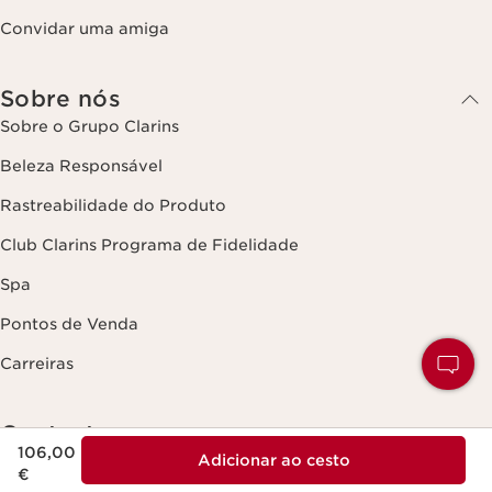
Convidar uma amiga
Sobre nós
Sobre o Grupo Clarins
Beleza Responsável
Rastreabilidade do Produto
Club Clarins Programa de Fidelidade
Spa
Pontos de Venda
Carreiras
Contacte-nos
Preço atual 106,00 €
106,00
Adicionar ao cesto
Enviar uma mensagem
€