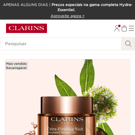
APENAS ALGUNS DIAS |
Preços especiais na gama completa Hydra-
Essentiel.
SALTAR PARA O CONTEÚDO
Aproveite agora >
IR PARA O RODAPÉ
Pesquisar Legenda
Mais vendido
Recarregável