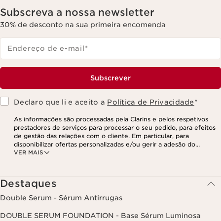
Subscreva a nossa newsletter
30% de desconto na sua primeira encomenda
Endereço de e-mail
*
Subscrever
Declaro que li e aceito a
Política de Privacidade
*
As informações são processadas pela Clarins e pelos respetivos
prestadores de serviços para processar o seu pedido, para efeitos
de gestão das relações com o cliente. Em particular, para
disponibilizar ofertas personalizadas e/ou gerir a adesão do
VER MAIS
utilizador ao nosso programa de fidelização e para criar o seu
programa de beleza personalizado. Os dados são mantidos por um
período de três anos, válido a partir do seu último contacto ou
encomenda. Tem o direito de aceder, corrigir, eliminar e transferir
Destaques
as suas informações, assim como o direito de se opor e impedir o
respetivo processamento. Poderá exercer este direito,
Double Serum - Sérum Antirrugas
contactando-nos. Para mais informações, consulte a nossa política
de privacidade,
clicando aqui
.
DOUBLE SERUM FOUNDATION - Base Sérum Luminosa