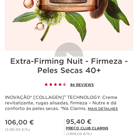
Extra-Firming Nuit - Firmeza -
Peles Secas 40+
Aceitação de cookies
84 REVIEWS
A reprodução deste vídeo implica o depósito de cookies
pelo Youtube, cuja finalidade é o funcionamento do
INOVAÇÃO* [COLLAGEN]³ TECHNOLOGY. Creme
serviço e a publicidade personalizada. Para mais
revitalizante, rugas alisadas, firmeza – Nutre e dá
informações, consulte a política de privacidade do
conforto às peles secas. *Na Clarins.
Youtube
e da
Clarins
.
MAIS DETALHES
Se deseja reproduzir o vídeo, deve dar o seu
Preço atual 106,00 €
Preço Club Clarins 95,40 €
consentimento clicando em baixo.
95,40 €
106,00 €
Reproduzir vídeo
PREÇO CLUB CLARINS
(2.120,00 €/1L)
(1.908,00 €/1L)