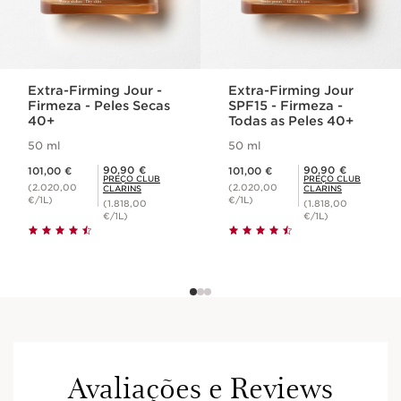
Extra-Firming Jour -
Extra-Firming Jour
Firmeza - Peles Secas
SPF15 - Firmeza -
40+
Todas as Peles 40+
50 ml
50 ml
Preço atual 101,00 €
Preço atual 101,00 €
Preço Club Clarins 90,90 €
Preço Club Clarins 90,90 €
90,90 €
90,90 €
101,00 €
101,00 €
PREÇO CLUB
PREÇO CLUB
(2.020,00
(2.020,00
CLARINS
CLARINS
€/1L)
€/1L)
(1.818,00
(1.818,00
€/1L)
€/1L)
Avaliações e Reviews