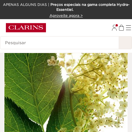
APENAS ALGUNS DIAS |
Preços especiais na gama completa Hydra-
Essentiel.
SALTAR PARA O CONTEÚDO
Aproveite agora >
IR PARA O RODAPÉ
Pesquisar Legenda