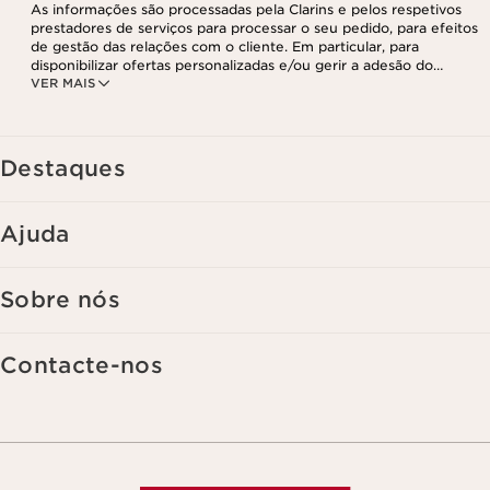
As informações são processadas pela Clarins e pelos respetivos
prestadores de serviços para processar o seu pedido, para efeitos
de gestão das relações com o cliente. Em particular, para
disponibilizar ofertas personalizadas e/ou gerir a adesão do
VER MAIS
utilizador ao nosso programa de fidelização e para criar o seu
programa de beleza personalizado. Os dados são mantidos por um
período de três anos, válido a partir do seu último contacto ou
encomenda. Tem o direito de aceder, corrigir, eliminar e transferir
as suas informações, assim como o direito de se opor e impedir o
Destaques
respetivo processamento. Poderá exercer este direito,
contactando-nos. Para mais informações, consulte a nossa política
de privacidade,
clicando aqui
.
Ajuda
Sobre nós
Contacte-nos