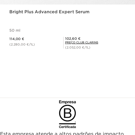
Bright Plus Advanced Expert Serum
50 ml
Preço atual 114,00 €
Preço Club Clarins 102,60 €
102,60 €
114,00 €
PREÇO CLUB CLARINS
(2.280,00 €/1L)
(2.052,00 €/1L)
Esta empresa atende a altos padrões de impacto