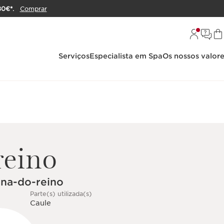
80€*.
Comprar
Serviços
Especialista em Spa
Os nossos valor
reino
ana-do-reino
Parte(s) utilizada(s)
Caule