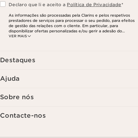
Declaro que li e aceito a
Política de Privacidade
*
As informações são processadas pela Clarins e pelos respetivos
prestadores de serviços para processar o seu pedido, para efeitos
de gestão das relações com o cliente. Em particular, para
disponibilizar ofertas personalizadas e/ou gerir a adesão do
VER MAIS
utilizador ao nosso programa de fidelização e para criar o seu
programa de beleza personalizado. Os dados são mantidos por um
período de três anos, válido a partir do seu último contacto ou
encomenda. Tem o direito de aceder, corrigir, eliminar e transferir
as suas informações, assim como o direito de se opor e impedir o
Destaques
respetivo processamento. Poderá exercer este direito,
contactando-nos. Para mais informações, consulte a nossa política
de privacidade,
clicando aqui
.
Ajuda
Sobre nós
Contacte-nos