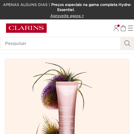
APENAS ALGUNS DIAS |
Preços especiais na gama completa Hydra-
Essentiel.
SALTAR PARA O CONTEÚDO
Aproveite agora >
IR PARA O RODAPÉ
Pesquisar Legenda