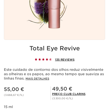
Total Eye Revive
135 REVIEWS
Este cuidado de contorno dos olhos reduz visivelmente
as olheiras e os papos, ao mesmo tempo que suaviza as
linhas finas.
MAIS DETALHES
Preço atual 55,00 €
Preço Club Clarins 49,50 €
49,50 €
55,00 €
PREÇO CLUB CLARINS
(3.666,67 €/1L)
(3.300,00 €/1L)
15 ml