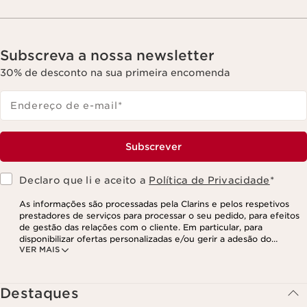
Subscreva a nossa newsletter
30% de desconto na sua primeira encomenda
Endereço de e-mail
*
Subscrever
Declaro que li e aceito a
Política de Privacidade
*
As informações são processadas pela Clarins e pelos respetivos
prestadores de serviços para processar o seu pedido, para efeitos
de gestão das relações com o cliente. Em particular, para
disponibilizar ofertas personalizadas e/ou gerir a adesão do
VER MAIS
utilizador ao nosso programa de fidelização e para criar o seu
programa de beleza personalizado. Os dados são mantidos por um
período de três anos, válido a partir do seu último contacto ou
encomenda. Tem o direito de aceder, corrigir, eliminar e transferir
Destaques
as suas informações, assim como o direito de se opor e impedir o