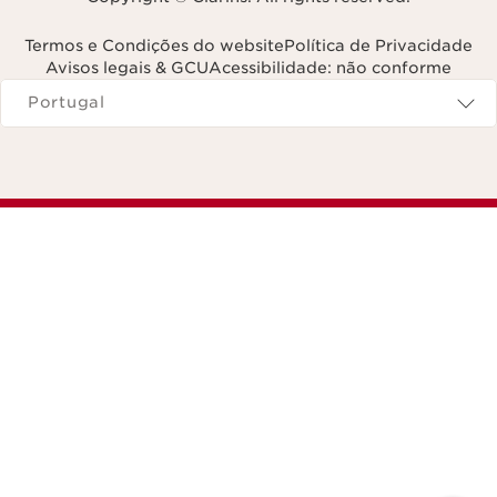
Termos e Condições do website
Política de Privacidade
Avisos legais & GCU
Acessibilidade: não conforme
Navega para
Portugal