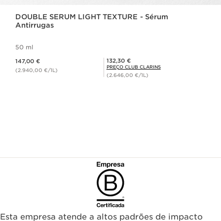
DOUBLE SERUM LIGHT TEXTURE - Sérum
Antirrugas
50 ml
Preço atual 147,00 €
Preço Club Clarins 132,30 €
132,30 €
147,00 €
PREÇO CLUB CLARINS
(2.940,00 €/1L)
(2.646,00 €/1L)
Esta empresa atende a altos padrões de impacto