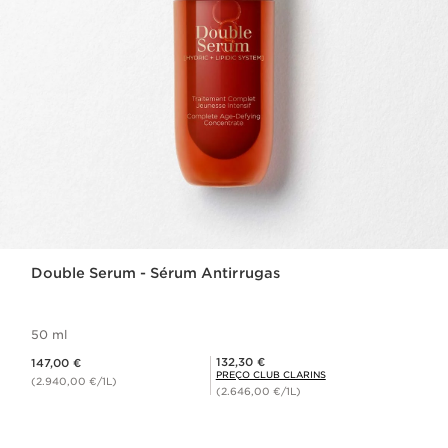
Double Serum - Sérum Antirrugas
50 ml
Preço atual 147,00 €
Preço Club Clarins 132,30 €
132,30 €
147,00 €
PREÇO CLUB CLARINS
(2.940,00 €/1L)
(2.646,00 €/1L)