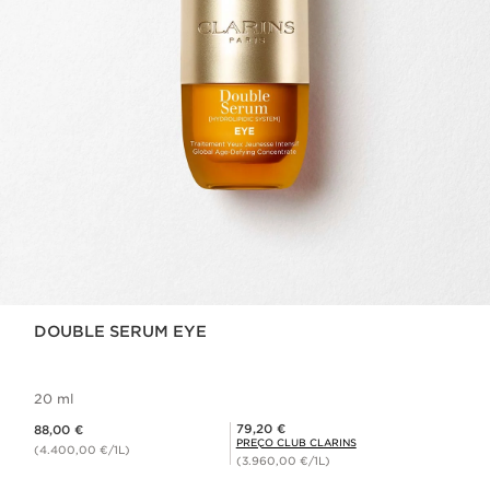
DOUBLE SERUM EYE
20 ml
Preço atual 88,00 €
Preço Club Clarins 79,20 €
79,20 €
88,00 €
PREÇO CLUB CLARINS
(4.400,00 €/1L)
(3.960,00 €/1L)