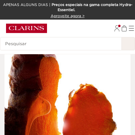
APENAS ALGUNS DIAS |
Preços especiais na gama completa Hydra-
Essentiel.
SALTAR PARA O CONTEÚDO
Aproveite agora >
IR PARA O RODAPÉ
Pesquisar Legenda