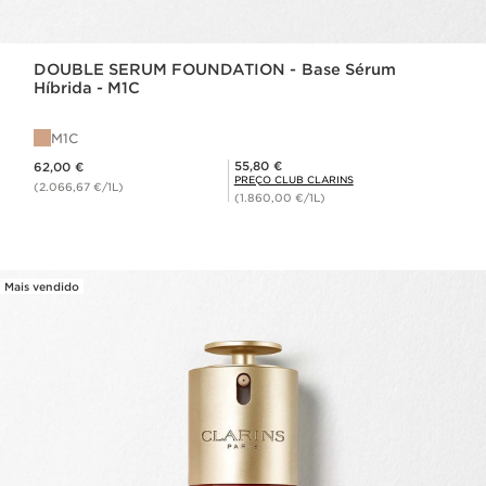
DOUBLE SERUM FOUNDATION - Base Sérum
Híbrida - M1C
M1C
Preço atual 62,00 €
Preço Club Clarins 55,80 €
55,80 €
62,00 €
PREÇO CLUB CLARINS
(2.066,67 €/1L)
(1.860,00 €/1L)
Mais vendido