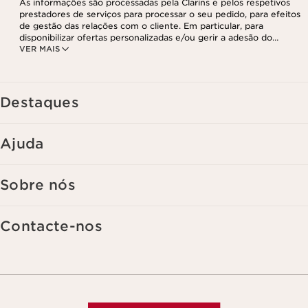
As informações são processadas pela Clarins e pelos respetivos
prestadores de serviços para processar o seu pedido, para efeitos
de gestão das relações com o cliente. Em particular, para
disponibilizar ofertas personalizadas e/ou gerir a adesão do
VER MAIS
utilizador ao nosso programa de fidelização e para criar o seu
programa de beleza personalizado. Os dados são mantidos por um
período de três anos, válido a partir do seu último contacto ou
encomenda. Tem o direito de aceder, corrigir, eliminar e transferir
as suas informações, assim como o direito de se opor e impedir o
Destaques
respetivo processamento. Poderá exercer este direito,
contactando-nos. Para mais informações, consulte a nossa política
de privacidade,
clicando aqui
.
Ajuda
Sobre nós
Contacte-nos