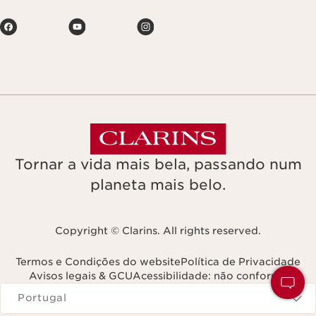
Tornar a vida mais bela, passando num
planeta mais belo.
Copyright © Clarins. All rights reserved.
Termos e Condições do website
Política de Privacidade
Avisos legais & GCU
Acessibilidade: não conforme
Navega para
Portugal