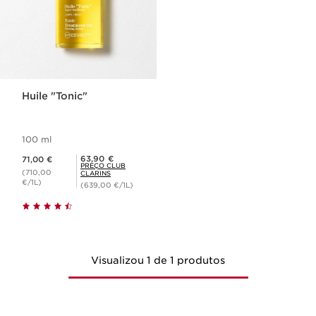
Huile "Tonic"
100 ml
Preço atual 71,00 €
Preço Club Clarins 63,90 €
63,90 €
71,00 €
PREÇO CLUB
(710,00
CLARINS
€/1L)
(639,00 €/1L)
Visualizou 1 de 1 produtos