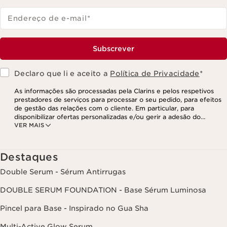
Endereço de e-mail
*
Subscrever
Declaro que li e aceito a
Política de Privacidade
*
As informações são processadas pela Clarins e pelos respetivos
prestadores de serviços para processar o seu pedido, para efeitos
de gestão das relações com o cliente. Em particular, para
disponibilizar ofertas personalizadas e/ou gerir a adesão do
VER MAIS
utilizador ao nosso programa de fidelização e para criar o seu
programa de beleza personalizado. Os dados são mantidos por um
período de três anos, válido a partir do seu último contacto ou
encomenda. Tem o direito de aceder, corrigir, eliminar e transferir
Destaques
as suas informações, assim como o direito de se opor e impedir o
respetivo processamento. Poderá exercer este direito,
Double Serum - Sérum Antirrugas
contactando-nos. Para mais informações, consulte a nossa política
de privacidade,
clicando aqui
.
DOUBLE SERUM FOUNDATION - Base Sérum Luminosa
Pincel para Base - Inspirado no Gua Sha
Multi-Active Glow Serum