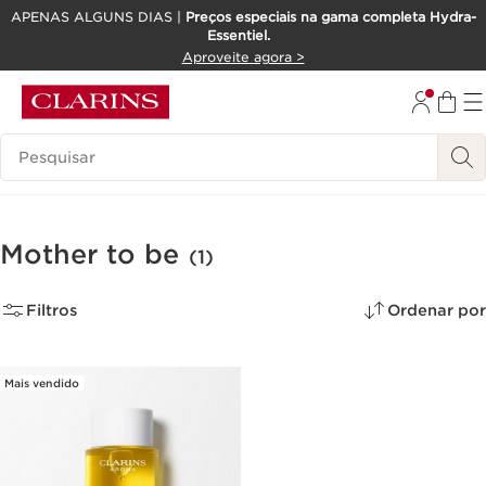
APENAS ALGUNS DIAS |
Preços especiais na gama completa Hydra-
Essentiel.
SALTAR PARA O CONTEÚDO
Aproveite agora >
IR PARA O RODAPÉ
Pesquisar Legenda
Mother to be
(1)
Filtros
Ordenar por
Mais vendido