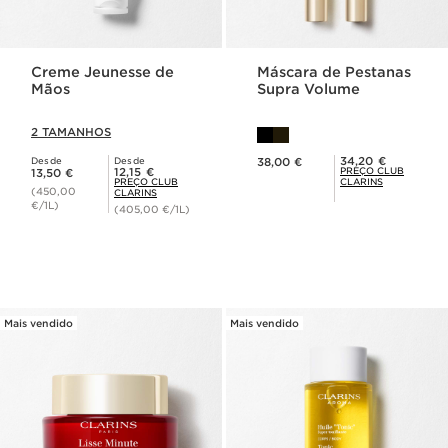
Creme Jeunesse de
Máscara de Pestanas
Mãos
Supra Volume
2 TAMANHOS
Preço atual 38,00 €
Preço Club Clarins 34,20 €
34,20 €
Desde
Desde
38,00 €
Preço atual 13,50 €
Preço Club Clarins 12,15 €
12,15 €
PREÇO CLUB
13,50 €
PREÇO CLUB
CLARINS
(450,00
CLARINS
€/1L)
(405,00 €/1L)
Mais vendido
Mais vendido