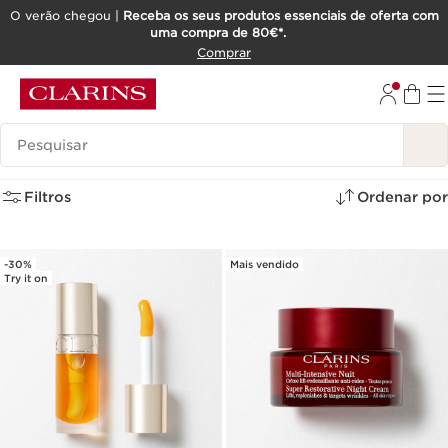
O verão chegou |
Receba os seus produtos essenciais de oferta com
uma compra de 80€*.
SALTAR PARA O CONTEÚDO
Comprar
IR PARA O RODAPÉ
Pesquisar Legenda
Presentes para mulher
(10)
Filtros
Ordenar por
-30%
Mais vendido
Try it on