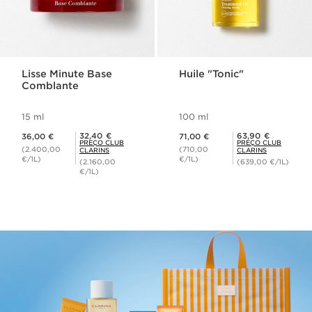
Lisse Minute Base
Huile "Tonic"
Comblante
15 ml
100 ml
Preço atual 36,00 €
Preço atual 71,00 €
Preço Club Clarins 32,40 €
Preço Club Clarins 63,90 €
32,40 €
63,90 €
36,00 €
71,00 €
PREÇO CLUB
PREÇO CLUB
(2.400,00
(710,00
CLARINS
CLARINS
€/1L)
€/1L)
(2.160,00
(639,00 €/1L)
€/1L)