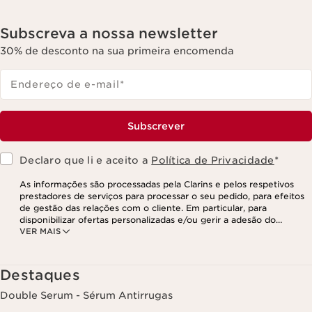
Subscreva a nossa newsletter
30% de desconto na sua primeira encomenda
Endereço de e-mail
*
Subscrever
Declaro que li e aceito a
Política de Privacidade
*
As informações são processadas pela Clarins e pelos respetivos
prestadores de serviços para processar o seu pedido, para efeitos
de gestão das relações com o cliente. Em particular, para
disponibilizar ofertas personalizadas e/ou gerir a adesão do
VER MAIS
utilizador ao nosso programa de fidelização e para criar o seu
programa de beleza personalizado. Os dados são mantidos por um
período de três anos, válido a partir do seu último contacto ou
encomenda. Tem o direito de aceder, corrigir, eliminar e transferir
Destaques
as suas informações, assim como o direito de se opor e impedir o
respetivo processamento. Poderá exercer este direito,
Double Serum - Sérum Antirrugas
contactando-nos. Para mais informações, consulte a nossa política