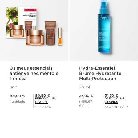
Os meus essenciais
Hydra-Essentiel
antienvelhecimento e
Brume Hydratante
firmeza
Multi-Protection
unit
75 ml
Preço atual 101,00 €
Preço atual 35,00 €
Preço Club Clarins 90,90 €
Preço Club Clarins 31,50 €
90,90 €
31,50 €
101,00 €
35,00 €
PREÇO CLUB
PREÇO CLUB
1 unidade
(466,67
CLARINS
CLARINS
€/1L)
1 unidade
(420,00 €/1L)