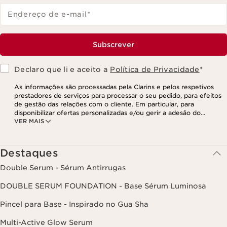
Endereço de e-mail
*
Subscrever
Declaro que li e aceito a
Política de Privacidade
*
As informações são processadas pela Clarins e pelos respetivos
prestadores de serviços para processar o seu pedido, para efeitos
de gestão das relações com o cliente. Em particular, para
disponibilizar ofertas personalizadas e/ou gerir a adesão do
VER MAIS
utilizador ao nosso programa de fidelização e para criar o seu
programa de beleza personalizado. Os dados são mantidos por um
período de três anos, válido a partir do seu último contacto ou
encomenda. Tem o direito de aceder, corrigir, eliminar e transferir
Destaques
as suas informações, assim como o direito de se opor e impedir o
respetivo processamento. Poderá exercer este direito,
Double Serum - Sérum Antirrugas
contactando-nos. Para mais informações, consulte a nossa política
de privacidade,
clicando aqui
.
DOUBLE SERUM FOUNDATION - Base Sérum Luminosa
Pincel para Base - Inspirado no Gua Sha
Multi-Active Glow Serum