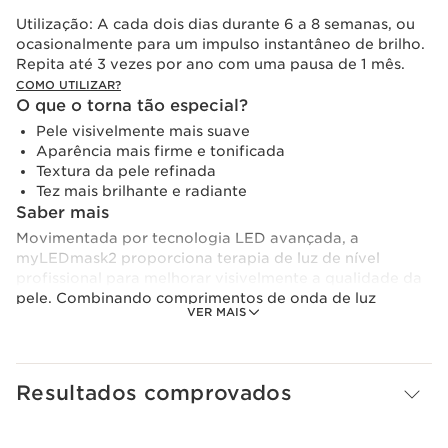
Utilização:
A cada dois dias durante 6 a 8 semanas, ou
ocasionalmente para um impulso instantâneo de brilho.
Repita até 3 vezes por ano com uma pausa de 1 mês.
COMO UTILIZAR?
O que o torna tão especial?
Pele visivelmente mais suave
Aparência mais firme e tonificada
Textura da pele refinada
Tez mais brilhante e radiante
Saber mais
Movimentada por tecnologia LED avançada, a
myLEDmask2 proporciona terapia de luz de nível
profissional para melhorar visivelmente a qualidade da
pele. Combinando comprimentos de onda de luz
VER MAIS
vermelha e próximo ao infravermelho, esta máscara de
alto desempenho ajuda a estimular a produção de
colágeno, apoiar a regeneração da pele e melhorar a
firmeza geral.
Resultados comprovados
Projetada para se adaptar ao rosto e ao pescoço, ela
visa os sinais visíveis de envelhecimento, incluindo