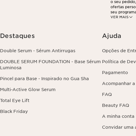
o seu pedido,
ofertas perso
seu programa
VER MAIS
partir do seu
suas informa
exercer este 
clicando aqui
.
Destaques
Ajuda
Double Serum - Sérum Antirrugas
Opções de Ent
DOUBLE SERUM FOUNDATION - Base Sérum
Política de De
Luminosa
Pagamento
Pincel para Base - Inspirado no Gua Sha
Acompanhar a
Multi-Active Glow Serum
FAQ
Total Eye Lift
Beauty FAQ
Black Friday
A minha conta
Convidar uma 