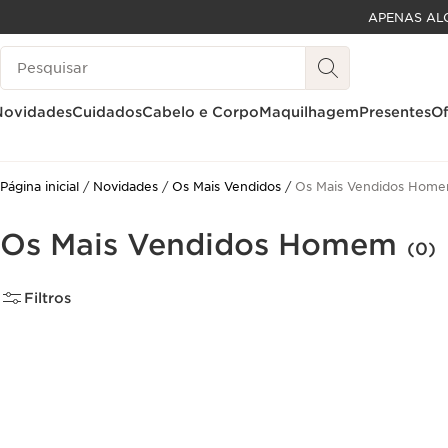
APENAS AL
SALTAR PARA O CONTEÚDO
Pesquisar Legenda
IR PARA O RODAPÉ
Novidades
Cuidados
Cabelo e Corpo
Maquilhagem
Presentes
Of
Página inicial
Novidades
Os Mais Vendidos
Os Mais Vendidos Hom
Os Mais Vendidos Homem
(0)
Filtros