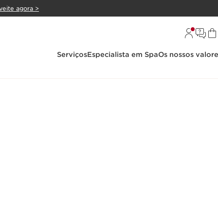
veite agora >
Serviços
Especialista em Spa
Os nossos valor