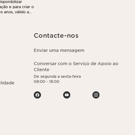
sponibilizar
ação e para criar o
 anos, válido a
r e transferir as
nto. Poderá
ca de privacidade,
Contacte-nos
Enviar uma mensagem
Conversar com o Serviço de Apoio ao
Cliente
De segunda a sexta-feira
09:00 - 18:00
elidade