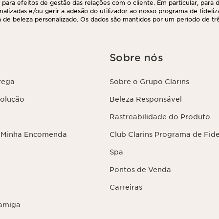
 para efeitos de gestão das relações com o cliente. Em particular, para di
nalizadas e/ou gerir a adesão do utilizador ao nosso programa de fideliz
 de beleza personalizado. Os dados são mantidos por um período de três
 último contacto ou encomenda. Tem o direito de aceder, corrigir, elimina
ções, assim como o direito de se opor e impedir o respetivo processame
direito, contactando-nos. Para mais informações, consulte a nossa políti
Sobre nós
rega
Sobre o Grupo Clarins
volução
Beleza Responsável
Rastreabilidade do Produto
 Minha Encomenda
Club Clarins Programa de Fid
Spa
Pontos de Venda
Carreiras
amiga