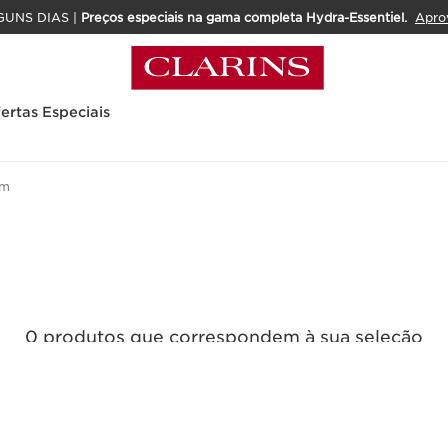
GUNS DIAS |
Preços especiais na gama completa Hydra-Essentiel.
Apro
ertas Especiais
em
0 produtos que correspondem à sua seleção
Repor todos os filtros