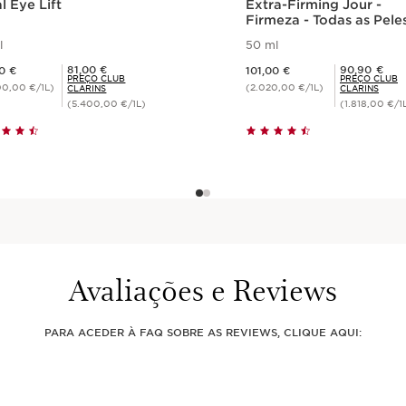
l Eye Lift
Extra-Firming Jour -
O que o torna tão es
Firmeza - Todas as Pele
40+
Pele mais firme
l
50 ml
Pele luminosa
Preço atual 101,00 €
Preço Club Clarins 81,00 €
Preço Club Clarins 90,90 €
81,00 €
90,90 €
0 €
101,00 €
Rugas atenuadas
PREÇO CLUB
PREÇO CLUB
00,00 €/1L)
(2.020,00 €/1L)
CLARINS
CLARINS
(5.400,00 €/1L)
(1.818,00 €/1
Visualização rápida
Visualização ráp
Avaliações e Reviews
PARA ACEDER À FAQ SOBRE AS REVIEWS, CLIQUE AQUI: