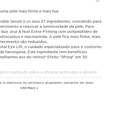
 uma pele mais firme e mais lisa.
ble Serum e os seus 27 ingredientes, concebido para
lhecimento e reavivar a luminosidade da pele. Para
 o duo Jour & Nuit Extra-Firming com polipeptídeo de
itracarpus e niacinamida. A pele fica mais firme, mais
elhecimento são reduzidos.
Total Eye Lift, o cuidado especializado para o contorno
de harungana. Este ingrediente tem benefícios
lhantes aos do retinol* Efeito "lifting" em 30
tivo realizado sobre a eficácia antirrugas e alisante
licaram uma base com retinol e uma base com extrato
 % idêntica no produto acabado, durante 56 dias.
erspetiva de 111 mulheres.
VER MAIS
m:
rum - Sérum Antirrugas