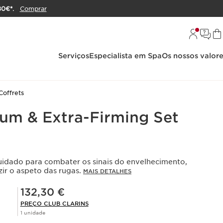
80€*.
Comprar
Serviços
Especialista em Spa
Os nossos valor
Coffrets
um & Extra-Firming Set
cuidado para combater os sinais do envelhecimento,
zir o aspeto das rugas.
MAIS DETALHES
Preço Club Clarins 132,30 €
132,30 €
PREÇO CLUB CLARINS
1 unidade