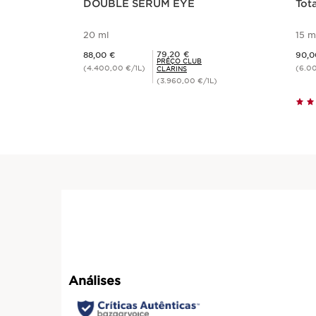
DOUBLE SERUM EYE
Tota
20 ml
15 m
Preço atual 88,00 €
Preço atual 90,00 €
Preço Club Clarins 79,20 €
79,20 €
88,00 €
90,0
PREÇO CLUB
(4.400,00 €/1L)
(6.0
CLARINS
(3.960,00 €/1L)
Visualização rápida