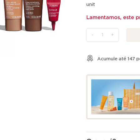
unit
Lamentamos, este pr
-
1
+
Ver cesto
Acumule até
147
po