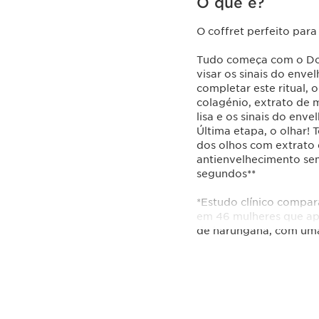
O que é?
O coffret perfeito para
Tudo começa com o Dou
visar os sinais do enve
completar este ritual,
colagénio, extrato de m
lisa e os sinais do env
Última etapa, o olhar! 
dos olhos com extrato 
antienvelhecimento seme
segundos**
*Estudo clínico compara
em 46 mulheres que ap
de harungana, com uma
** Autoavaliação – na p
Este conjunto conté
Double Se