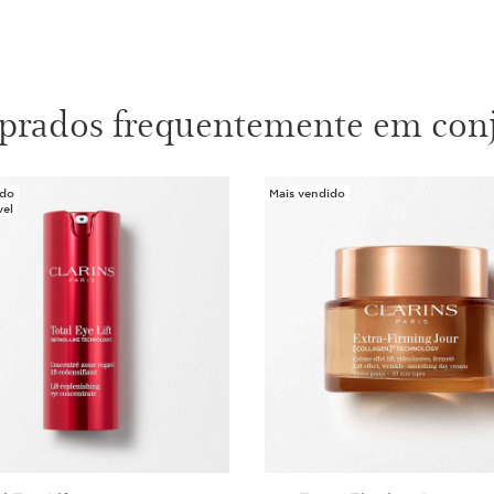
Double Se
natural e 
50 ml
rados frequentemente em con
Extra-Firm
INOVAÇÃO*
rugas alia
1 item
ido
Mais vendido
vel
Extra-Firm
INOVAÇÃO
rugas alia
1 item
Total Eye 
A solução 
“LIFT” da 
zona do o
1 item