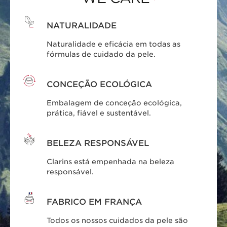
de aplicação
Antienvelhecimento,
Beleza na palma da
hidratação, pele
sua mão
NATURALIDADE
jovem, encontre a sua
Naturalidade e eficácia em todas as
fórmulas de cuidado da pele.
CONCEÇÃO ECOLÓGICA
DESCOBRIR
DESCOBRIR
Embalagem de conceção ecológica,
prática, fiável e sustentável.
BELEZA RESPONSÁVEL
Clarins está empenhada na beleza
responsável.
FABRICO EM FRANÇA
Todos os nossos cuidados da pele são