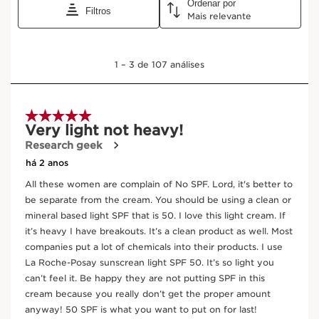
UM COLEÇÃO
COMPLETA PARA
TODOS OS TIPOS DE
PELE
disponível em seis texturas luxuosas
com SPF, desde uma textura leve a
uma textura rica de bálsamo. A função
da barreira da pele é revitalizada, a sua
reidratação reforçada.