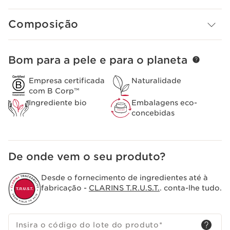
Composição
Bom para a pele e para o planeta
SALTAR PARA O CONTEÚDO
Empresa certificada
Naturalidade
com B Corp™
Ingrediente bio
Embalagens eco-
concebidas
De onde vem o seu produto?
Desde o fornecimento de ingredientes até à
fabricação -
CLARINS T.R.U.S.T.
. conta-lhe tudo.
Insira o código do lote do produto
*