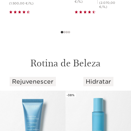
€/1L)
(2.070,00
(1.500,00 €/1L)
€/1L)
CRÈME
CRÈME LÉGÈRE
CRÈ
DÉSALTÉRANTE
DÉSALTÉRANTE
DÉS
Rotina de Beleza
DIA
Rejuvenescer
Hidratar
SALTAR PARA O CONTEÚDO
SOIN DE NUIT
-38%
REPULPANT "ANTI-SOIF"