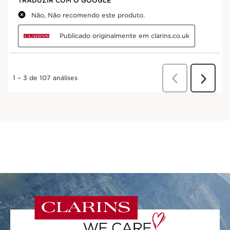
APROFUNDE OS
CONHECIMENTOS SOBRE A
HIDRATAÇÃO
PARA CUIDAR
MELHOR DA PELE
Os nossos métodos
Hidratantes