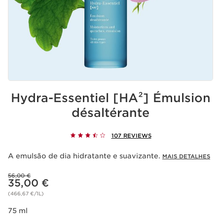
Hydra-Essentiel [HA²] Émulsion
désaltérante
107 REVIEWS
A emulsão de dia hidratante e suavizante.
MAIS DETALHES
Preço anterior 56,00 €
56,00 €
Preço atual 35,00 €
35,00 €
(466,67 €/1L)
75 ml