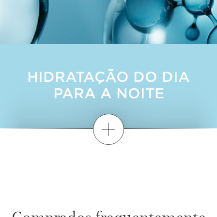
HIDRATAÇÃO DO DIA
PARA A NOITE
Discover more
CRIE A SUA
ROTINA
HYDRA-
ESSENTIEL
Comprados frequentemente