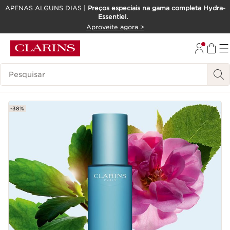
APENAS ALGUNS DIAS |
Preços especiais na gama completa Hydra-
Essentiel.
SALTAR PARA O CONTEÚDO
Aproveite agora >
IR PARA O RODAPÉ
Pesquisar Legenda
-38%