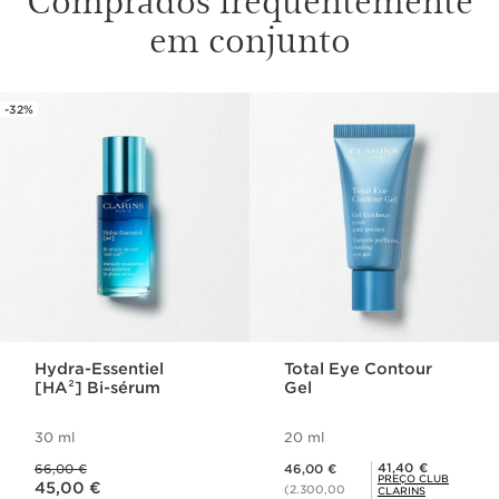
[HA
]
em conjunto
2
Hidratação imediata, concebido
-32%
SALTAR PARA O CONTEÚDO
especificamente para a sua pele.
A MINHA PELE É
-
PRECISO DE SPF:
-
Hydra-Essentiel
Total Eye Contour
[HA²] Bi-sérum
Gel
30 ml
20 ml
Preço anterior 66,00 €
Preço atual 46,00 €
Preço Club Clarins 41,40 €
41,40 €
66,00 €
46,00 €
Preço atual 45,00 €
PREÇO CLUB
45,00 €
(2.300,00
CLARINS