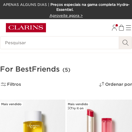
APENAS ALGUNS DIAS |
Preços especiais na gama completa Hydra-
Essentiel.
SALTAR PARA O CONTEÚDO
Aproveite agora >
IR PARA O RODAPÉ
Pesquisar Legenda
For BestFriends
(5)
Filtros
Ordenar por
Mais vendido
Mais vendido
Try it on