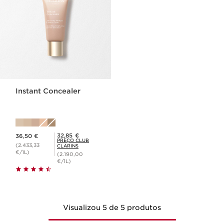
Instant Concealer
Preço atual 36,50 €
Preço Club Clarins 32,85 €
32,85 €
36,50 €
PREÇO CLUB
(2.433,33
CLARINS
€/1L)
(2.190,00
€/1L)
Visualizou 5 de 5 produtos