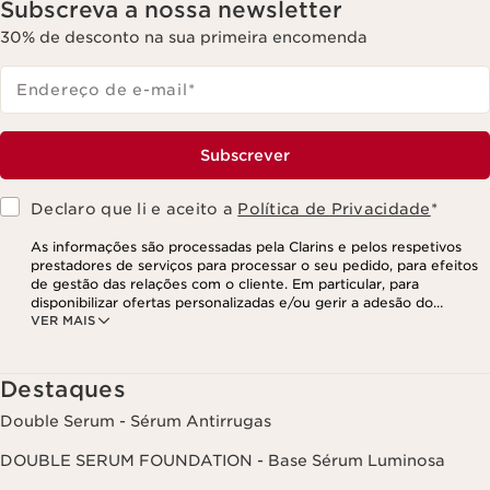
Subscreva a nossa newsletter
30% de desconto na sua primeira encomenda
Endereço de e-mail
*
Subscrever
Declaro que li e aceito a
Política de Privacidade
*
As informações são processadas pela Clarins e pelos respetivos
prestadores de serviços para processar o seu pedido, para efeitos
de gestão das relações com o cliente. Em particular, para
disponibilizar ofertas personalizadas e/ou gerir a adesão do
VER MAIS
utilizador ao nosso programa de fidelização e para criar o seu
programa de beleza personalizado. Os dados são mantidos por um
período de três anos, válido a partir do seu último contacto ou
encomenda. Tem o direito de aceder, corrigir, eliminar e transferir
Destaques
as suas informações, assim como o direito de se opor e impedir o
respetivo processamento. Poderá exercer este direito,
Double Serum - Sérum Antirrugas
contactando-nos. Para mais informações, consulte a nossa política
de privacidade,
clicando aqui
.
DOUBLE SERUM FOUNDATION - Base Sérum Luminosa