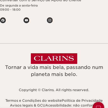
Conversar com o Serviço de Apoio ao Cliente
De segunda a sexta-feira
09:00 - 18:00
Tornar a vida mais bela, passando num
planeta mais belo.
Copyright © Clarins. All rights reserved.
Termos e Condições do website
Política de Privacidade
Avisos legais & GCU
Acessibilidade: não conforme
Navega para