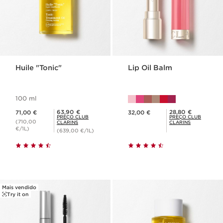
Huile "Tonic"
Lip Oil Balm
100 ml
Preço atual 71,00 €
Preço atual 32,00 €
Preço Club Clarins 63,90 €
Preço Club Clarins 28,80 €
63,90 €
28,80 €
71,00 €
32,00 €
PREÇO CLUB
PREÇO CLUB
(710,00
CLARINS
CLARINS
€/1L)
(639,00 €/1L)
Mais vendido
Try it on