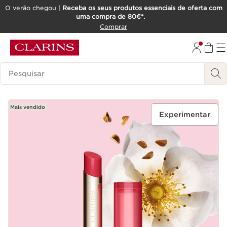
O verão chegou |
Receba os seus produtos essenciais de oferta com
uma compra de 80€*.
SALTAR PARA O CONTEÚDO
Comprar
IR PARA O RODAPÉ
Pesquisar Legenda
Mais vendido
Experimentar