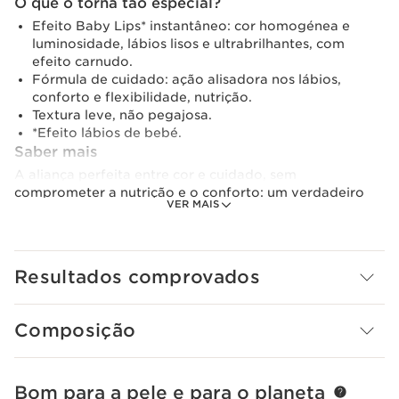
O que o torna tão especial?
Efeito Baby Lips* instantâneo: cor homogénea e
luminosidade, lábios lisos e ultrabrilhantes, com
efeito carnudo.
Fórmula de cuidado: ação alisadora nos lábios,
conforto e flexibilidade, nutrição.
Textura leve, não pegajosa.
*Efeito lábios de bebé.
Saber mais
A aliança perfeita entre cor e cuidado, sem
comprometer a nutrição e o conforto: um verdadeiro
VER MAIS
cuidado aconchegante que reúne hidratação, nutrição e
proteção. Com textura fina e fundente.
Uma fórmula com 96% de ingredientes de origem
Resultados comprovados
natural, munida de três óleos vegetais altamente
eficazes:
- Óleo de rosa mosqueta, que contribui para o conforto
Composição
e a nutrição dos lábios.
- Óleo de jojoba, que contribui para nutrir os lábios.
- Óleo de avelã, que contribui para nutrir e manter a
hidratação dos lábios
Bom para a pele e para o planeta
SALTAR PARA O CONTEÚDO