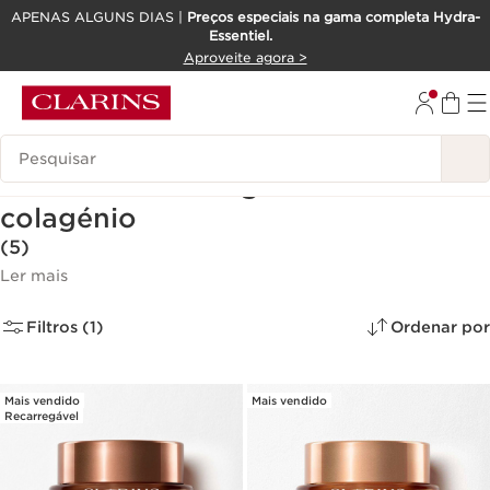
APENAS ALGUNS DIAS |
Preços especiais na gama completa Hydra-
Essentiel.
SALTAR PARA O CONTEÚDO
Aproveite agora >
IR PARA O RODAPÉ
Pesquisar Legenda
Cremes com colagénio e sérum
colagénio
(5)
Ler mais
Filtros (1)
Ordenar por
Mais vendido
Mais vendido
Recarregável