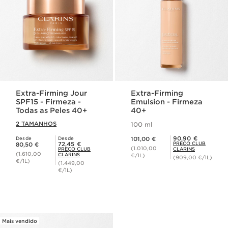
Extra-Firming Jour
Extra-Firming
SPF15 - Firmeza -
Emulsion - Firmeza
Todas as Peles 40+
40+
2 TAMANHOS
100 ml
Preço atual 101,00 €
Preço Club Clarins 90,90 €
90,90 €
Desde
Desde
101,00 €
Preço atual 80,50 €
Preço Club Clarins 72,45 €
72,45 €
PREÇO CLUB
80,50 €
(1.010,00
PREÇO CLUB
CLARINS
(1.610,00
CLARINS
€/1L)
(909,00 €/1L)
€/1L)
(1.449,00
€/1L)
Mais vendido