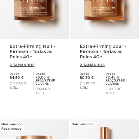
Extra-Firming Nuit -
Extra-Firming Jour -
Firmeza - Todas as
Firmeza - Todas as
Peles 40+
Peles 40+
2 TAMANHOS
2 TAMANHOS
Desde
Desde
Desde
Desde
Preço atual 84,50 €
Preço atual 80,50 €
Preço Club Clarins 76,05 €
Preço Club Clarins 72,45 €
76,05 €
72,45 €
84,50 €
80,50 €
PREÇO CLUB
PREÇO CLUB
(1.690,00
(1.610,00
CLARINS
CLARINS
€/1L)
€/1L)
(1.521,00
(1.449,00
€/1L)
€/1L)
Mais vendido
Mais vendido
Recarregável