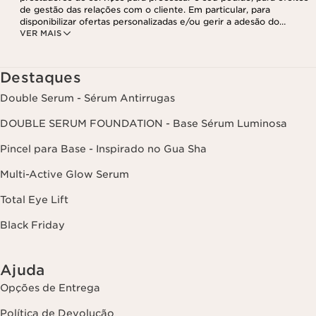
de gestão das relações com o cliente. Em particular, para
disponibilizar ofertas personalizadas e/ou gerir a adesão do
VER MAIS
utilizador ao nosso programa de fidelização e para criar o seu
programa de beleza personalizado. Os dados são mantidos por um
período de três anos, válido a partir do seu último contacto ou
encomenda. Tem o direito de aceder, corrigir, eliminar e transferir
Destaques
as suas informações, assim como o direito de se opor e impedir o
respetivo processamento. Poderá exercer este direito,
Double Serum - Sérum Antirrugas
contactando-nos. Para mais informações, consulte a nossa política
de privacidade,
clicando aqui
.
DOUBLE SERUM FOUNDATION - Base Sérum Luminosa
Pincel para Base - Inspirado no Gua Sha
Multi-Active Glow Serum
Total Eye Lift
Black Friday
Ajuda
Opções de Entrega
Política de Devolução