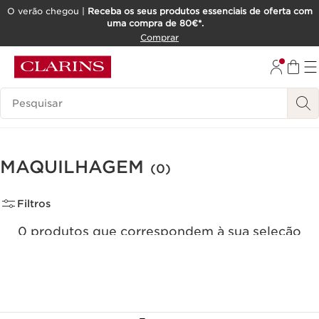
O verão chegou |
Receba os seus produtos essenciais de oferta com
uma compra de 80€*.
SALTAR PARA O CONTEÚDO
Comprar
IR PARA O RODAPÉ
Pesquisar Legenda
MAQUILHAGEM
(0)
Filtros
0 produtos que correspondem à sua seleção
Repor todos os filtros