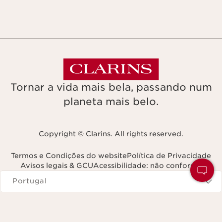
Tornar a vida mais bela, passando num
planeta mais belo.
Copyright © Clarins. All rights reserved.
Termos e Condições do website
Política de Privacidade
Avisos legais & GCU
Acessibilidade: não conforme
Navega para
Portugal