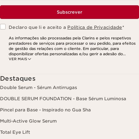
Subscrever
Declaro que li e aceito a
Política de Privacidade
*
As informações são processadas pela Clarins e pelos respetivos
prestadores de serviços para processar o seu pedido, para efeitos
de gestão das relações com o cliente. Em particular, para
disponibilizar ofertas personalizadas e/ou gerir a adesão do
VER MAIS
utilizador ao nosso programa de fidelização e para criar o seu
programa de beleza personalizado. Os dados são mantidos por um
período de três anos, válido a partir do seu último contacto ou
encomenda. Tem o direito de aceder, corrigir, eliminar e transferir
Destaques
as suas informações, assim como o direito de se opor e impedir o
respetivo processamento. Poderá exercer este direito,
Double Serum - Sérum Antirrugas
contactando-nos. Para mais informações, consulte a nossa política
de privacidade,
clicando aqui
.
DOUBLE SERUM FOUNDATION - Base Sérum Luminosa
Pincel para Base - Inspirado no Gua Sha
Multi-Active Glow Serum
Total Eye Lift