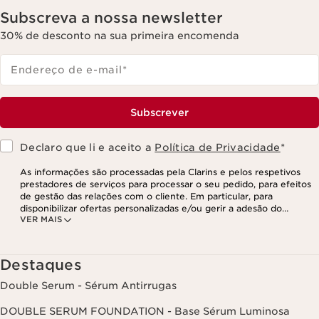
Subscreva a nossa newsletter
30% de desconto na sua primeira encomenda
Endereço de e-mail
*
Subscrever
Declaro que li e aceito a
Política de Privacidade
*
As informações são processadas pela Clarins e pelos respetivos
prestadores de serviços para processar o seu pedido, para efeitos
de gestão das relações com o cliente. Em particular, para
disponibilizar ofertas personalizadas e/ou gerir a adesão do
VER MAIS
utilizador ao nosso programa de fidelização e para criar o seu
programa de beleza personalizado. Os dados são mantidos por um
período de três anos, válido a partir do seu último contacto ou
encomenda. Tem o direito de aceder, corrigir, eliminar e transferir
Destaques
as suas informações, assim como o direito de se opor e impedir o
respetivo processamento. Poderá exercer este direito,
Double Serum - Sérum Antirrugas
contactando-nos. Para mais informações, consulte a nossa política
de privacidade,
clicando aqui
.
DOUBLE SERUM FOUNDATION - Base Sérum Luminosa