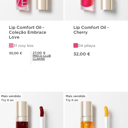
Lip Comfort Oil -
Lip Comfort Oil -
Coleção Embrace
Cherry
Love
31 rosy kiss
04 pitaya
Preço atual 32,00 €
Preço atual 30,00 €
Preço Club Clarins 27,00 €
27,00 €
30,00 €
32,00 €
PREÇO CLUB
CLARINS
Mais vendido
Mais vendido
Try it on
Try it on