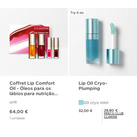
Try it on
Coffret Lip Comfort
Lip Oil Cryo-
Oil - Óleos para os
Plumping
lábios para nutrição
e conforto
unit
00 cryo mint
Preço atual 64,00 €
Preço atual 32,00 €
Preço Club Clarins 28,80 €
28,80 €
32,00 €
64,00 €
PREÇO CLUB
CLARINS
1 unidade