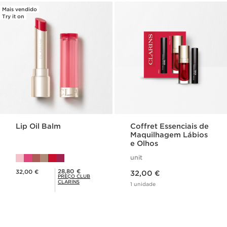
Mais vendido
Try it on
Lip Oil Balm
Coffret Essenciais de
Maquilhagem Lábios
e Olhos
unit
Preço atual 32,00 €
Preço atual 32,00 €
Preço Club Clarins 28,80 €
28,80 €
32,00 €
32,00 €
PREÇO CLUB
CLARINS
1 unidade