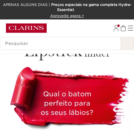
APENAS ALGUNS DIAS |
Preços especiais na gama completa Hydra-
Essentiel.
SALTAR PARA O CONTEÚDO
Aproveite agora >
IR PARA O RODAPÉ
PESQUISAR LEGENDA
Lipstick
finder
Qual o batom
perfeito para
os seus lábios?