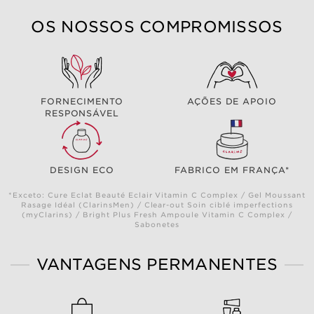
OS NOSSOS COMPROMISSOS
FORNECIMENTO
AÇÕES DE APOIO
RESPONSÁVEL
DESIGN ECO
FABRICO EM FRANÇA*
*Exceto: Cure Eclat Beauté Eclair Vitamin C Complex / Gel Moussant
Rasage Idéal (ClarinsMen) / Clear-out Soin ciblé imperfections
(myClarins) / Bright Plus Fresh Ampoule Vitamin C Complex /
Sabonetes
VANTAGENS PERMANENTES