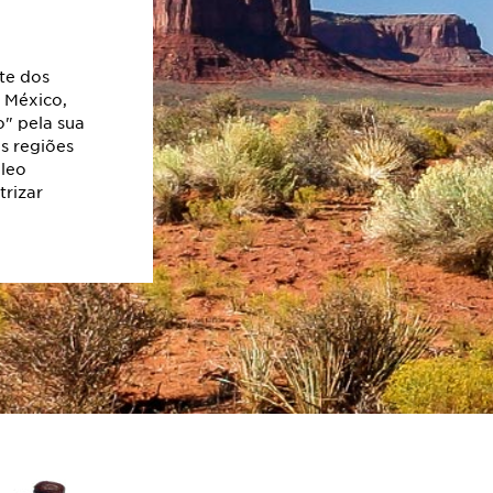
te dos
 México,
o" pela sua
as regiões
óleo
trizar