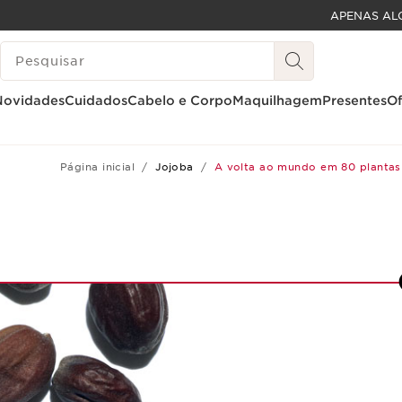
APENAS AL
SALTAR PARA O CONTEÚDO
PESQUISAR LEGENDA
IR PARA O RODAPÉ
Novidades
Cuidados
Cabelo e Corpo
Maquilhagem
Presentes
Of
Página inicial
Jojoba
A volta ao mundo em 80 plantas
5
6
7
8