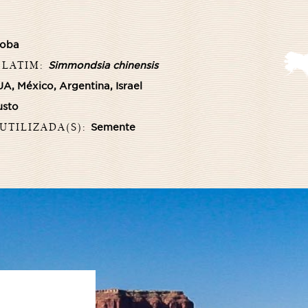
joba
 LATIM:
Simmondsia chinensis
A, México, Argentina, Israel
usto
 UTILIZADA(S):
Semente