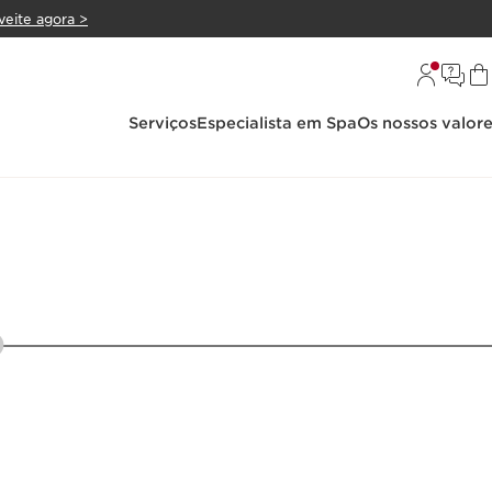
veite agora >
Serviços
Especialista em Spa
Os nossos valor