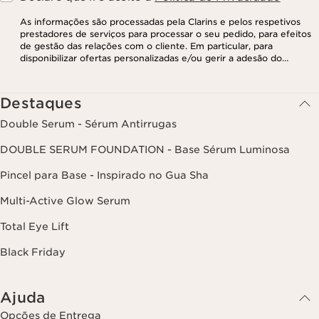
As informações são processadas pela Clarins e pelos respetivos
prestadores de serviços para processar o seu pedido, para efeitos
de gestão das relações com o cliente. Em particular, para
disponibilizar ofertas personalizadas e/ou gerir a adesão do
utilizador ao nosso programa de fidelização e para criar o seu
programa de beleza personalizado. Os dados são mantidos por um
período de três anos, válido a partir do seu último contacto ou
Destaques
encomenda. Tem o direito de aceder, corrigir, eliminar e transferir
as suas informações, assim como o direito de se opor e impedir o
Double Serum - Sérum Antirrugas
respetivo processamento. Poderá exercer este direito,
contactando-nos. Para mais informações, consulte a nossa política
DOUBLE SERUM FOUNDATION - Base Sérum Luminosa
de privacidade,
clicando aqui
.
Pincel para Base - Inspirado no Gua Sha
Multi-Active Glow Serum
Total Eye Lift
Black Friday
Ajuda
Opções de Entrega