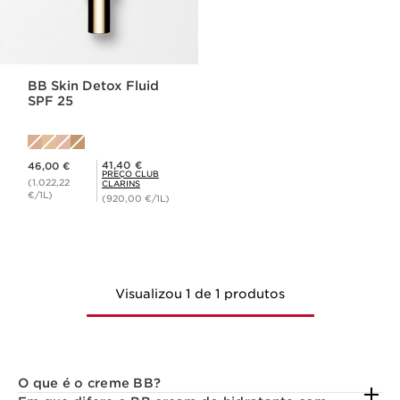
BB Skin Detox Fluid
SPF 25
Preço atual 46,00 €
Preço Club Clarins 41,40 €
41,40 €
46,00 €
PREÇO CLUB
(1.022,22
CLARINS
€/1L)
(920,00 €/1L)
Visualizou 1 de 1 produtos
O que é o creme BB?