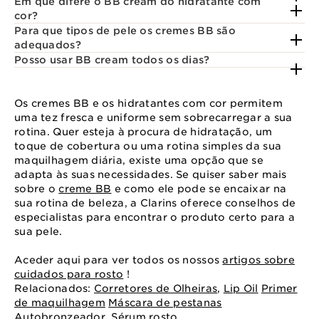
Em que difere o BB cream do hidratante com
cor?
Para que tipos de pele os cremes BB são
adequados?
Posso usar BB cream todos os dias?
Os cremes BB e os hidratantes com cor permitem
uma tez fresca e uniforme sem sobrecarregar a sua
rotina. Quer esteja à procura de hidratação, um
toque de cobertura ou uma rotina simples da sua
maquilhagem diária, existe uma opção que se
adapta às suas necessidades. Se quiser saber mais
sobre o
creme BB
e como ele pode se encaixar na
sua rotina de beleza, a Clarins oferece conselhos de
especialistas para encontrar o produto certo para a
sua pele.
Aceder aqui para ver todos os nossos
artigos sobre
cuidados para rosto
!
Relacionados:
Corretores de Olheiras
,
Lip Oil
Primer
de maquilhagem
Máscara de pestanas
Autobronzeador
,
Sérum rosto