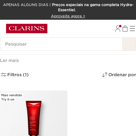
APENAS ALGUNS DIAS |
Preços especiais na gama completa Hydra-
Essentiel.
SALTAR PARA O CONTEÚDO
Aproveite agora >
IR PARA O RODAPÉ
Pesquisar Legenda
BB creams e Cremes com Cor
(1)
Ler mais
Filtros (1)
Ordenar por
Mais vendido
Try it on