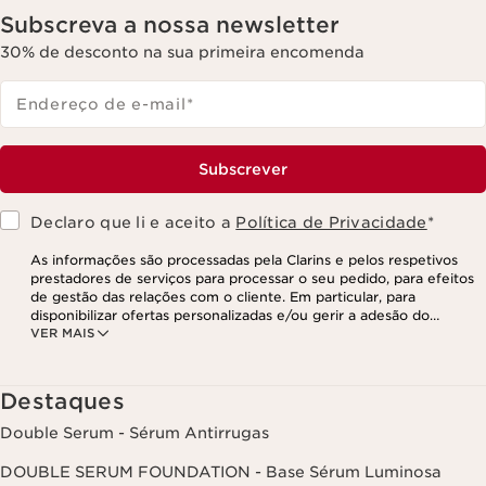
Subscreva a nossa newsletter
30% de desconto na sua primeira encomenda
Endereço de e-mail
*
Subscrever
Declaro que li e aceito a
Política de Privacidade
*
As informações são processadas pela Clarins e pelos respetivos
prestadores de serviços para processar o seu pedido, para efeitos
de gestão das relações com o cliente. Em particular, para
disponibilizar ofertas personalizadas e/ou gerir a adesão do
VER MAIS
utilizador ao nosso programa de fidelização e para criar o seu
programa de beleza personalizado. Os dados são mantidos por um
período de três anos, válido a partir do seu último contacto ou
encomenda. Tem o direito de aceder, corrigir, eliminar e transferir
Destaques
as suas informações, assim como o direito de se opor e impedir o
respetivo processamento. Poderá exercer este direito,
Double Serum - Sérum Antirrugas
contactando-nos. Para mais informações, consulte a nossa política
de privacidade,
clicando aqui
.
DOUBLE SERUM FOUNDATION - Base Sérum Luminosa